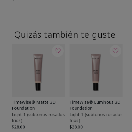
Quizás también te guste
TimeWise® Matte 3D
TimeWise® Luminous 3D
Sk
Foundation
Foundation
De
es
Light 1​ (subtonos rosados
Light 1​ (subtonos rosados
fríos)
fríos)
$9
$28.00
$28.00