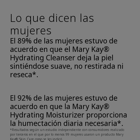
Lo que dicen las
mujeres
El 89% de las mujeres estuvo de
acuerdo en que el Mary Kay®
Hydrating Cleanser deja la piel
sintiéndose suave, no restirada ni
reseca*.
El 92% de las mujeres estuvo de
acuerdo en que la Mary Kay®
Hydrating Moisturizer proporciona
la humectación diaria necesaria*.
*Resultados según un estudio independiente con consumidores realizado
por terceros en el que por lo menos 99 mujeres usaron un producto Mary
Kay® Skin Care como se les indicó.