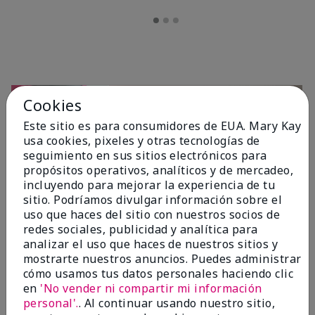
Cookies
Este sitio es para consumidores de EUA. Mary Kay
usa cookies, pixeles y otras tecnologías de
seguimiento en sus sitios electrónicos para
propósitos operativos, analíticos y de mercadeo,
incluyendo para mejorar la experiencia de tu
sitio. Podríamos divulgar información sobre el
OPINIONES
uso que haces del sitio con nuestros socios de
redes sociales, publicidad y analítica para
analizar el uso que haces de nuestros sitios y
mostrarte nuestros anuncios. Puedes administrar
4.7
cómo usamos tus datos personales haciendo clic
10 Reseñas
en
'No vender ni compartir mi información
personal'.
. Al continuar usando nuestro sitio,
Escribir Una Opinión