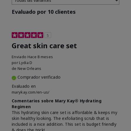
Evaluado por 10 clientes
5
Great skin care set
Enviado
Hace 8 meses
por
Lydia D
de
New Orleans
Comprador verificado
Evaluado en
marykay.com/en-us/
Comentarios sobre Mary Kay® Hydrating
Regimen
This hydrating skin care set is affordable & keeps my
skin healthy looking. The exfoliating scrub that is
included is a nice addition. This set is budget friendly
& does the trick!