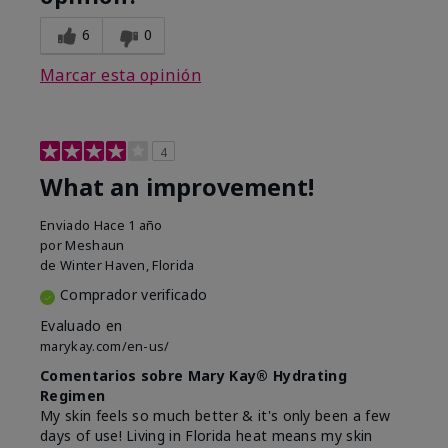
6
0
Marcar esta opinión
4
What an improvement!
Enviado
Hace 1 año
por
Meshaun
de
Winter Haven, Florida
Comprador verificado
Evaluado en
marykay.com/en-us/
Comentarios sobre Mary Kay® Hydrating
Regimen
My skin feels so much better & it's only been a few
days of use! Living in Florida heat means my skin