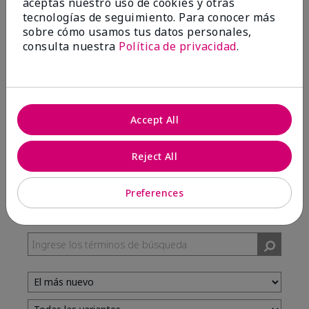
aceptas nuestro uso de cookies y otras
tecnologías de seguimiento. Para conocer más
sobre cómo usamos tus datos personales,
100%
consulta nuestra
Política de privacidad
.
de los encuestados recomendaría a un amigo.
5 estrellas
7
Accept All
4 estrellas
3
3 estrellas
0
Reject All
2 estrellas
0
1 estrella
0
Preferences