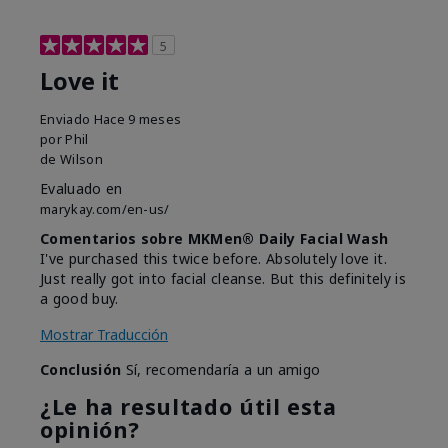
5
Love it
Enviado
Hace 9 meses
por
Phil
de
Wilson
Evaluado en
marykay.com/en-us/
Comentarios sobre MKMen® Daily Facial Wash
I've purchased this twice before. Absolutely love it.
Just really got into facial cleanse. But this definitely is
a good buy.
Mostrar Traducción
Conclusión
Sí, recomendaría a un amigo
¿Le ha resultado útil esta
opinión?