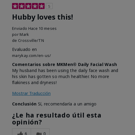
5
Hubby loves this!
Enviado
Hace 10 meses
por
Mark
de
Crossville/TN
Evaluado en
marykay.com/en-us/
Comentarios sobre MKMen® Daily Facial Wash
My husband has been using the daily face wash and
his skin has gotten so much healthier. No more
flakiness and dryness!
Mostrar Traducción
Conclusión
Sí, recomendaría a un amigo
¿Le ha resultado útil esta
opinión?
6
0