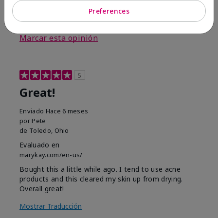
Preferences
3
0
Marcar esta opinión
5
Great!
Enviado
Hace 6 meses
por
Pete
de
Toledo, Ohio
Evaluado en
marykay.com/en-us/
Bought this a little while ago. I tend to use acne
products and this cleared my skin up from drying.
Overall great!
Mostrar Traducción