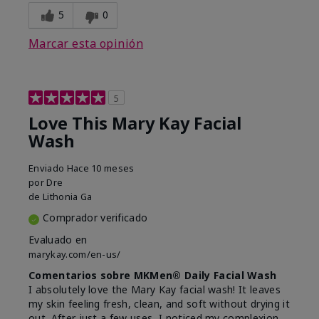
5
0
Marcar esta opinión
5
Love This Mary Kay Facial
Wash
Enviado
Hace 10 meses
por
Dre
de
Lithonia Ga
Comprador verificado
Evaluado en
marykay.com/en-us/
Comentarios sobre MKMen® Daily Facial Wash
I absolutely love the Mary Kay facial wash! It leaves
my skin feeling fresh, clean, and soft without drying it
out. After just a few uses, I noticed my complexion