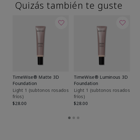
Quizás también te guste
TimeWise® Matte 3D
TimeWise® Luminous 3D
Sk
Foundation
Foundation
De
es
Light 1​ (subtonos rosados
Light 1​ (subtonos rosados
fríos)
fríos)
$9
$28.00
$28.00