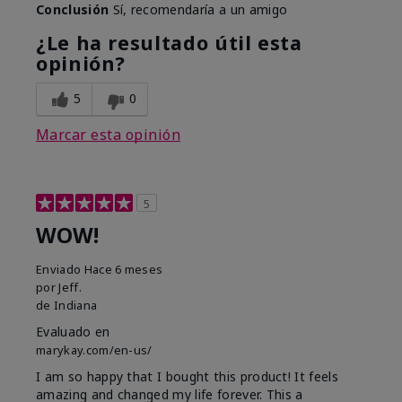
Conclusión
Sí, recomendaría a un amigo
¿Le ha resultado útil esta
opinión?
5
0
Marcar esta opinión
5
WOW!
Enviado
Hace 6 meses
por
Jeff.
de
Indiana
Evaluado en
marykay.com/en-us/
I am so happy that I bought this product! It feels
amazing and changed my life forever. This a