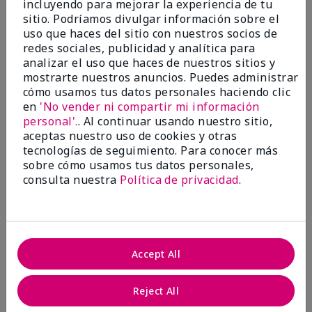
incluyendo para mejorar la experiencia de tu
5
sitio. Podríamos divulgar información sobre el
Satisfied
uso que haces del sitio con nuestros socios de
redes sociales, publicidad y analítica para
Enviado
Hace 3 meses
analizar el uso que haces de nuestros sitios y
por
Keyrone
mostrarte nuestros anuncios. Puedes administrar
de
LaBelle, FL
cómo usamos tus datos personales haciendo clic
Evaluado en
en
'No vender ni compartir mi información
marykay.com/en-us/
personal'.
. Al continuar usando nuestro sitio,
aceptas nuestro uso de cookies y otras
Since using MK products, my skin hasn't been as oily.
tecnologías de seguimiento. Para conocer más
I've received compliments that my complexion has
sobre cómo usamos tus datos personales,
improved, and most of all, my skin doesn't feel dry or
irritated after use. Moisturizers are usually hard to
consulta nuestra
Política de privacidad
.
come by, but this one is lightweight and not
overbearing or oily. Thank you so much, Mrs. Gaenelle
Tyre, for introducing me to these products!
Mostrar Traducción
Accept All
Conclusión
Sí, recomendaría a un amigo
Reject All
¿Le ha resultado útil esta
opinión?