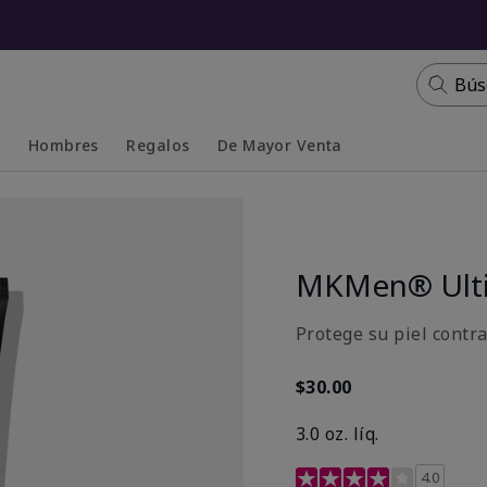
Bús
s
Hombres
Regalos
De Mayor Venta
Collapsed
Expanded
MKMen® Ulti
Protege su piel contr
$30.00
3.0 oz. líq.
Calificación de clientes 
4.0