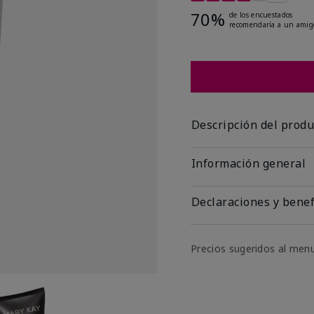
70%
de los encuestados
recomendaría a un amig
Descripción del produ
Información general
Declaraciones y benef
Precios sugeridos al men