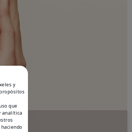
xeles y
 propósitos
 uso que
 analítica
estros
 haciendo