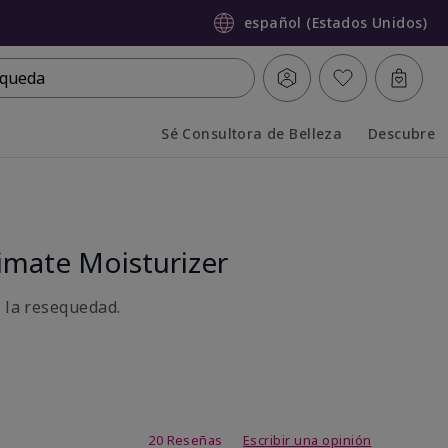
español (Estados Unidos)
queda
Sé Consultora de Belleza
Descubre
Collapsed
Expanded
mate Moisturizer
a la resequedad.
de 3,7 de 5
20 Reseñas
Escribir una opinión