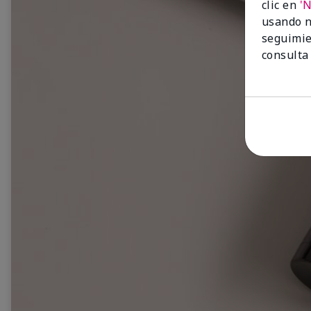
clic en
'
usando n
seguimie
consulta