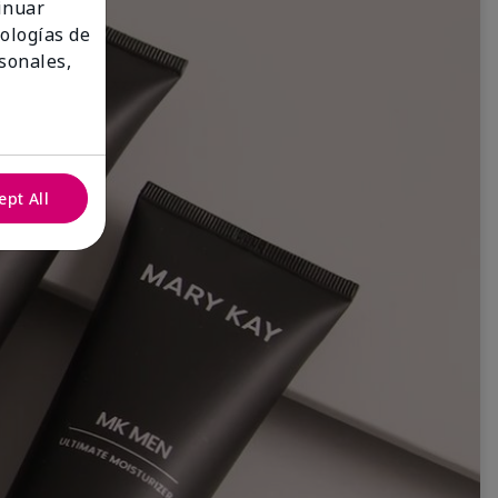
tinuar
nologías de
sonales,
ept All