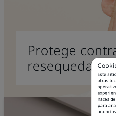
Protege contra
resequedad.
Cooki
Este sit
otras te
operativ
experien
haces del
para ana
anuncios