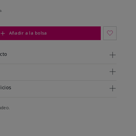
o.
Añadir a la bolsa
cto
icios
udeo.