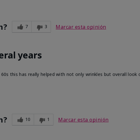
n?
7
3
Marcar esta opinión
eral years
60s this has really helped with not only wrinkles but overall look 
n?
10
1
Marcar esta opinión