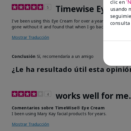
clic en
'
Timewise Eye Crea
5
usando n
seguimie
I've been using this Eye Cream for over a year now and I h
consulta
gone without it and found that when I go back to it, there is
Mostrar Traducción
Conclusión
Sí, recomendaría a un amigo
¿Le ha resultado útil esta opinió
works well for me.
4
Comentarios sobre TimeWise® Eye Cream
I been using Mary Kay facial products for years.
Mostrar Traducción