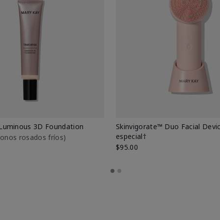
Luminous 3D Foundation
Skinvigorate™ Duo Facial Devic
especial†
btonos rosados fríos)
$95.00