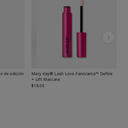
Next
e de edición
Mary Kay® Lash Love Fanorama™ Define
Ma
+ Lift Mascara
Ki
$18.00
$2