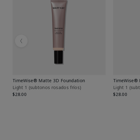
Previous
TimeWise® Matte 3D Foundation
TimeWise® 
Light 1​ (subtonos rosados fríos)
Light 1​ (su
$28.00
$28.00