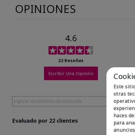
OPINIONES
4.6
22 Reseñas
Escribir Una Opinión
Cooki
Este sit
otras te
operativ
experien
haces del
Evaluado por 22 clientes
para ana
anuncios