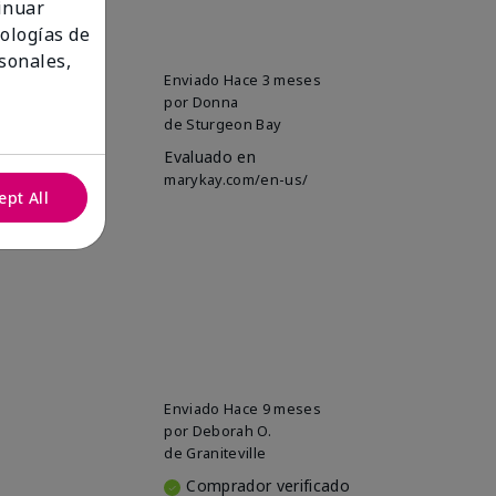
tinuar
nologías de
sonales,
 eyes. I've
Enviado
Hace 3 meses
por
Donna
de
Sturgeon Bay
Evaluado en
marykay.com/en-us/
ept All
Enviado
Hace 9 meses
por
Deborah O.
de
Graniteville
Comprador verificado