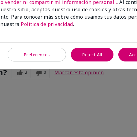
No vender ni compartir mi información personal'.
. Al con
m works for Me!!
uestro sitio, aceptas nuestro uso de cookies y otras tec
nto. Para conocer más sobre cómo usamos tus datos per
ave proven to myself that it Does Help with the darkness under my
 nuestra
Política de privacidad
.
 a big difference.
Preferences
Reject All
Acc
n?
3
0
Marcar esta opinión