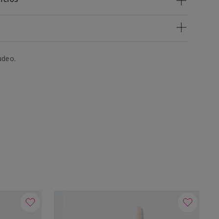
udeo.