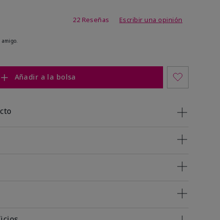
 de 5 de 5
22 Reseñas
Escribir una opinión
 amigo.
Añadir a la bolsa
cto
icios