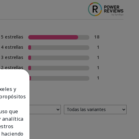
5 estrellas
18
4 estrellas
1
3 estrellas
1
2 estrellas
1
1 estrella
1
xeles y
 propósitos
 uso que
 analítica
estros
 haciendo