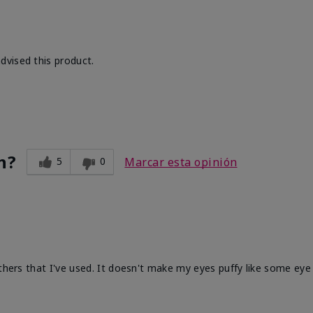
dvised this product.
n?
5
0
Marcar esta opinión
others that I've used. It doesn't make my eyes puffy like some ey