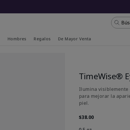
Bús
s
Hombres
Regalos
De Mayor Venta
Collapsed
Expanded
TimeWise® E
Ilumina visiblemente 
para mejorar la aparie
piel.
$38.00
0.5 oz.