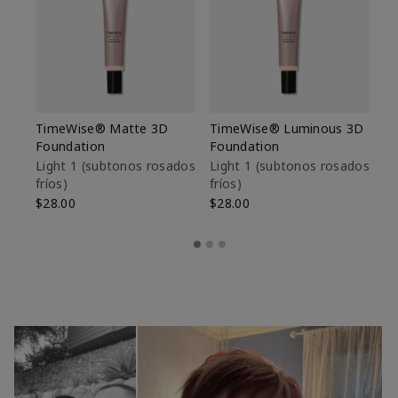
TimeWise® Matte 3D
TimeWise® Luminous 3D
Sk
Foundation
Foundation
De
es
Light 1​ (subtonos rosados
Light 1​ (subtonos rosados
fríos)
fríos)
$9
$28.00
$28.00