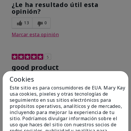
¿Le ha resultado útil esta
opinión?
13
0
Marcar esta opinión
5
good product
Cookies
Enviado
Hace 8 meses
por
nice
Este sitio es para consumidores de EUA. Mary Kay
de
texas
usa cookies, pixeles y otras tecnologías de
Evaluado en
seguimiento en sus sitios electrónicos para
marykay.com/en-us/
propósitos operativos, analíticos y de mercadeo,
incluyendo para mejorar la experiencia de tu
product
sitio. Podríamos divulgar información sobre el
Mostrar Traducción
uso que haces del sitio con nuestros socios de
redes sociales, publicidad y analítica para