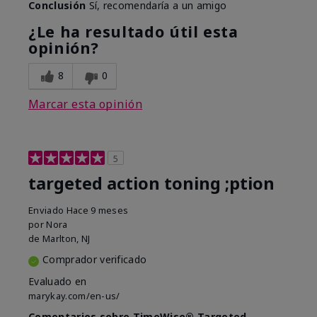
Conclusión
Sí, recomendaría a un amigo
¿Le ha resultado útil esta
opinión?
8
0
Marcar esta opinión
5
targeted action toning ;ption
Enviado
Hace 9 meses
por
Nora
de
Marlton, NJ
Comprador verificado
Evaluado en
marykay.com/en-us/
Comentarios sobre TimeWise® Targeted-