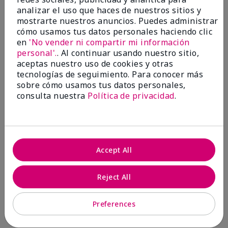
¿Le ha resultado útil esta
analizar el uso que haces de nuestros sitios y
opinión?
mostrarte nuestros anuncios. Puedes administrar
cómo usamos tus datos personales haciendo clic
8
0
en
'No vender ni compartir mi información
personal'.
. Al continuar usando nuestro sitio,
Marcar esta opinión
aceptas nuestro uso de cookies y otras
tecnologías de seguimiento. Para conocer más
sobre cómo usamos tus datos personales,
consulta nuestra
Política de privacidad
.
5
eee
Enviado
Hace 8 meses
por
hysysy
Accept All
de
jeueue
Evaluado en
Reject All
marykay.com/en-us/
good
Preferences
Mostrar Traducción