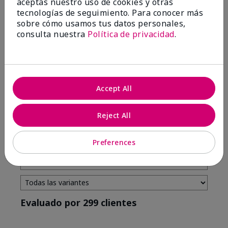
aceptas nuestro uso de cookies y otras
tecnologías de seguimiento. Para conocer más
4 estrellas
7
sobre cómo usamos tus datos personales,
3 estrellas
2
consulta nuestra
Política de privacidad
.
2 estrellas
0
1 estrella
3
Accept All
Tono De Piel
Filtrar
Reject All
reseñas
por
Tono
Preferences
de
piel
Evaluado por 299 clientes