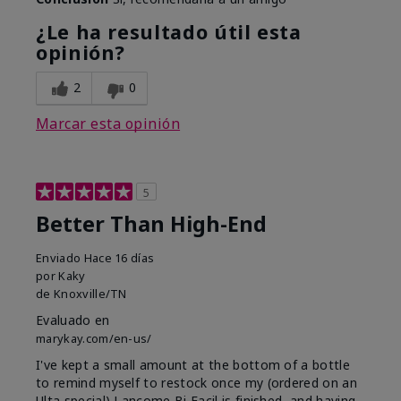
¿Le ha resultado útil esta
opinión?
2
0
Marcar esta opinión
5
Better Than High-End
Enviado
Hace 16 días
por
Kaky
de
Knoxville/TN
Evaluado en
marykay.com/en-us/
I've kept a small amount at the bottom of a bottle
to remind myself to restock once my (ordered on an
Ulta special) Lancome Bi Facil is finished, and having