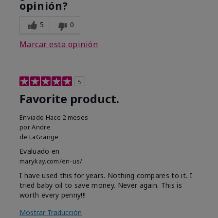
opinión?
5
0
Marcar esta opinión
5
Favorite product.
Enviado
Hace 2 meses
por
Andre
de
LaGrange
Evaluado en
marykay.com/en-us/
I have used this for years. Nothing compares to it. I
tried baby oil to save money. Never again. This is
worth every penny!!!
Mostrar Traducción