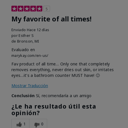
5
My favorite of all times!
Enviado
Hace 12 días
por
Esther S
de
Bronson, MI
Evaluado en
marykay.com/en-us/
Fav product of all time… Only one that completely
removes everything, never dries out skin, or irritates
eyes…it's a bathroom counter MUST have! 🙂
Mostrar Traducción
Conclusión
Sí, recomendaría a un amigo
¿Le ha resultado útil esta
opinión?
1
0