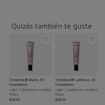
Quizás también te guste
TimeWise® Matte 3D
TimeWise® Luminous 3D
Sk
Foundation
Foundation
De
es
Light 1​ (subtonos rosados
Light 1​ (subtonos rosados
fríos)
fríos)
$9
$28.00
$28.00