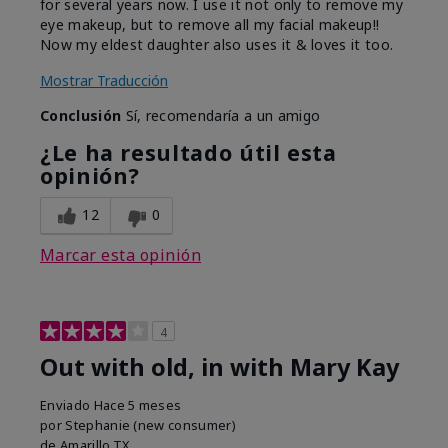
for several years now. I use it not only to remove my
eye makeup, but to remove all my facial makeup!!
Now my eldest daughter also uses it & loves it too.
Mostrar Traducción
Conclusión
Sí, recomendaría a un amigo
¿Le ha resultado útil esta
opinión?
12
0
Marcar esta opinión
4
Out with old, in with Mary Kay
Enviado
Hace 5 meses
por
Stephanie (new consumer)
de
Amarillo,TX