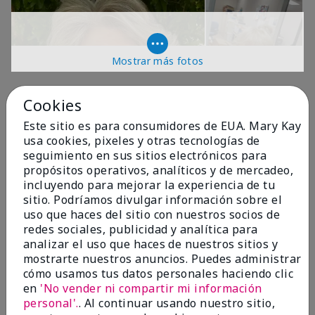
Mostrar más fotos
OPINIONES
Cookies
Este sitio es para consumidores de EUA. Mary Kay
usa cookies, pixeles y otras tecnologías de
4.9
seguimiento en sus sitios electrónicos para
propósitos operativos, analíticos y de mercadeo,
299 Reseñas
incluyendo para mejorar la experiencia de tu
sitio. Podríamos divulgar información sobre el
Escribir Una Opinión
uso que haces del sitio con nuestros socios de
redes sociales, publicidad y analítica para
99%
analizar el uso que haces de nuestros sitios y
mostrarte nuestros anuncios. Puedes administrar
de los encuestados recomendaría a un amigo.
cómo usamos tus datos personales haciendo clic
en
'No vender ni compartir mi información
personal'.
. Al continuar usando nuestro sitio,
5 estrellas
287