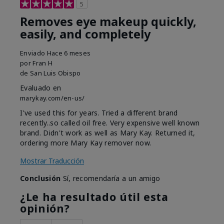
5
Removes eye makeup quickly,
easily, and completely
Enviado
Hace 6 meses
por
Fran H
de
San Luis Obispo
Evaluado en
marykay.com/en-us/
I've used this for years. Tried a different brand
recently..so called oil free. Very expensive well known
brand. Didn't work as well as Mary Kay. Returned it,
ordering more Mary Kay remover now.
Mostrar Traducción
Conclusión
Sí, recomendaría a un amigo
¿Le ha resultado útil esta
opinión?