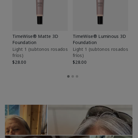
TimeWise® Matte 3D
TimeWise® Luminous 3D
Sk
Foundation
Foundation
De
es
Light 1​ (subtonos rosados
Light 1​ (subtonos rosados
fríos)
fríos)
$9
$28.00
$28.00