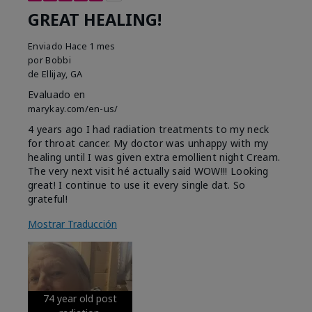
GREAT HEALING!
Enviado
Hace 1 mes
por
Bobbi
de
Ellijay, GA
Evaluado en
marykay.com/en-us/
4 years ago I had radiation treatments to my neck
for throat cancer. My doctor was unhappy with my
healing until I was given extra emollient night Cream.
The very next visit hé actually said WOW!!! Looking
great! I continue to use it every single dat. So
grateful!
Mostrar Traducción
74 year old post