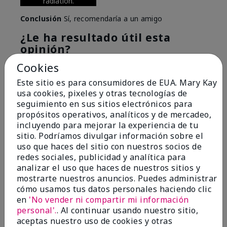
radiation.
Conclusión
Sí, recomendaría a un amigo
¿Le ha resultado útil esta
opinión?
Cookies
6
0
Este sitio es para consumidores de EUA. Mary Kay
Marcar esta opinión
usa cookies, pixeles y otras tecnologías de
seguimiento en sus sitios electrónicos para
propósitos operativos, analíticos y de mercadeo,
incluyendo para mejorar la experiencia de tu
5
sitio. Podríamos divulgar información sobre el
Great Night time emollient
uso que haces del sitio con nuestros socios de
redes sociales, publicidad y analítica para
Enviado
Hace 2 meses
analizar el uso que haces de nuestros sitios y
por
Sonia G
mostrarte nuestros anuncios. Puedes administrar
de
Chicago'Il
cómo usamos tus datos personales haciendo clic
en
'No vender ni compartir mi información
Evaluado en
personal'.
. Al continuar usando nuestro sitio,
marykay.com/en-us/
aceptas nuestro uso de cookies y otras
I use the product on my Dad, after dialysis his skin