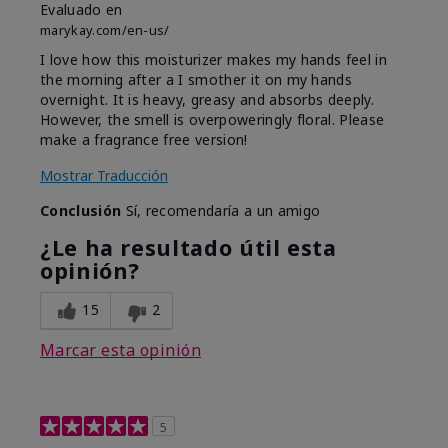
Evaluado en
marykay.com/en-us/
I love how this moisturizer makes my hands feel in
the morning after a I smother it on my hands
overnight. It is heavy, greasy and absorbs deeply.
However, the smell is overpoweringly floral. Please
make a fragrance free version!
Mostrar Traducción
Conclusión
Sí, recomendaría a un amigo
¿Le ha resultado útil esta
opinión?
15
2
Marcar esta opinión
5