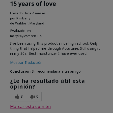
15 years of love
Enviado
Hace 4 meses
por
Kimberly
de
Waldorf, Maryland
Evaluado en
marykay.com/en-us/
I've been using this product since high school. Only
thing that helped me through Accutane. Still using it
in my 30s. Best moisturizer I have ever used.
Mostrar Traducción
Conclusión
Sí, recomendaría a un amigo
¿Le ha resultado útil esta
opinión?
8
0
Marcar esta opinión