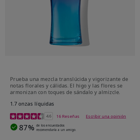
Prueba una mezcla translúcida y vigorizante de
notas florales y cálidas. El higo y las flores se
armonizan con toques de sándalo y almizcle.
1.7 onzas líquidas
Calificación de clientes de 4,5 de 5
4.6
16 Reseñas
Escribir una opinión
87%
de los encuestados
recomendaría a un amigo.