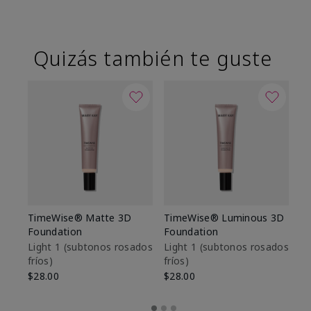
Quizás también te guste
TimeWise® Matte 3D
TimeWise® Luminous 3D
Sk
Foundation
Foundation
De
es
Light 1​ (subtonos rosados
Light 1​ (subtonos rosados
fríos)
fríos)
$9
$28.00
$28.00