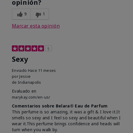
opinión?
9
1
Marcar esta opinión
5
Sexy
Enviado
Hace 11 meses
por
Jessie
de
Indianapolis
Evaluado en
marykay.com/en-us/
Comentarios sobre Belara® Eau de Parfum
This perfume is so amazing, it was a gift & I love it.It
smells so sexy and I feel so sexy and beautiful when I
wear it.This perfume brings confidence and heads will
turn when you walk by.