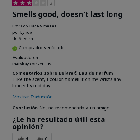
3
Smells good, doesn't last long
Enviado
Hace 9 meses
por
Lynda
de
Severn
Comprador verificado
Evaluado en
marykay.com/en-us/
Comentarios sobre Belara® Eau de Parfum
I like the scent, I couldn't smell it on my wrists any
longer by mid-day.
Mostrar Traducción
Conclusión
No, no recomendaría a un amigo
¿Le ha resultado útil esta
opinión?
4
0