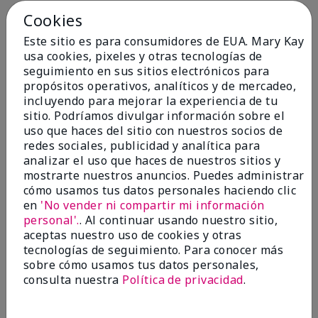
Cookies
Conclusión
Sí, recomendaría a un amigo
Este sitio es para consumidores de EUA. Mary Kay
¿Le ha resultado útil esta
usa cookies, pixeles y otras tecnologías de
opinión?
seguimiento en sus sitios electrónicos para
propósitos operativos, analíticos y de mercadeo,
4
0
incluyendo para mejorar la experiencia de tu
sitio. Podríamos divulgar información sobre el
Marcar esta opinión
uso que haces del sitio con nuestros socios de
redes sociales, publicidad y analítica para
analizar el uso que haces de nuestros sitios y
5
mostrarte nuestros anuncios. Puedes administrar
cómo usamos tus datos personales haciendo clic
Kristen
en
'No vender ni compartir mi información
personal'.
. Al continuar usando nuestro sitio,
Enviado
Hace 10 meses
aceptas nuestro uso de cookies y otras
por
Jennifer
tecnologías de seguimiento. Para conocer más
de
MECHANCSBRG
sobre cómo usamos tus datos personales,
Comprador verificado
consulta nuestra
Política de privacidad
.
Evaluado en
marykay.com/en-us/