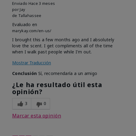
Enviado
Hace 3 meses
por
Jay
de
Tallahassee
Evaluado en
marykay.com/en-us/
I brought this a few months ago and I absolutely
love the scent. I get compliments all of the time
when I walk past people while I'm out.
Mostrar Traducción
Conclusión
Sí, recomendaría a un amigo
¿Le ha resultado útil esta
opinión?
3
0
Marcar esta opinión