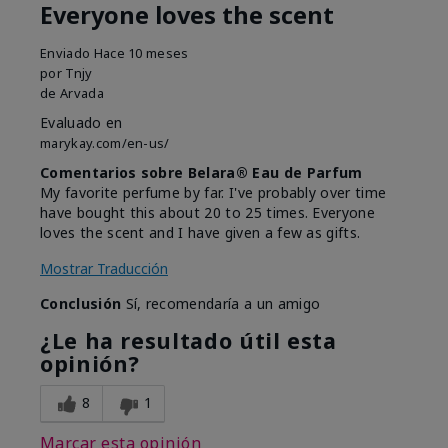
Everyone loves the scent
Enviado
Hace 10 meses
por
Tnjy
de
Arvada
Evaluado en
marykay.com/en-us/
Comentarios sobre Belara® Eau de Parfum
My favorite perfume by far. I've probably over time
have bought this about 20 to 25 times. Everyone
loves the scent and I have given a few as gifts.
Mostrar Traducción
Conclusión
Sí, recomendaría a un amigo
¿Le ha resultado útil esta
opinión?
8
1
Marcar esta opinión