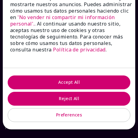
mostrarte nuestros anuncios. Puedes administrar
Catálogos interactivos
cómo usamos tus datos personales haciendo clic
en
'No vender ni compartir mi información
personal'.
. Al continuar usando nuestro sitio,
Preguntas frecuentes
aceptas nuestro uso de cookies y otras
tecnologías de seguimiento. Para conocer más
sobre cómo usamos tus datos personales,
consulta nuestra
Política de privacidad
.
ACERCA DE MARY KAY
Garantía de Satisfacción
Accept All
Sobre Mary Kay
Reject All
Sostenibilidad
Preferences
Promesa De Producto