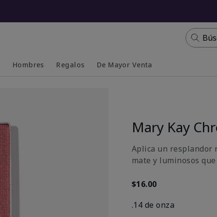
Bús
s
Hombres
Regalos
De Mayor Venta
Collapsed
Expanded
Mary Kay Ch
Aplica un resplandor n
mate y luminosos que 
$16.00
.14 de onza