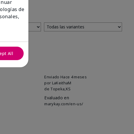
tinuar
nologías de
sonales,
ept All
Enviado
Hace 4 meses
por
LaKeithaM
de
Topeka,KS
Evaluado en
marykay.com/en-us/