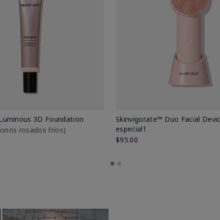
Luminous 3D Foundation
Skinvigorate™ Duo Facial Devic
especial†
btonos rosados fríos)
$95.00