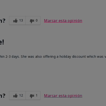
n?
13
0
Marcar esta opinión
e!
hin 2-3 days. She was also offering a holiday discount which was
n?
12
1
Marcar esta opinión