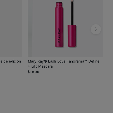
Next
e de edición
Mary Kay® Lash Love Fanorama™ Define
Ma
+ Lift Mascara
Ki
$18.00
$2