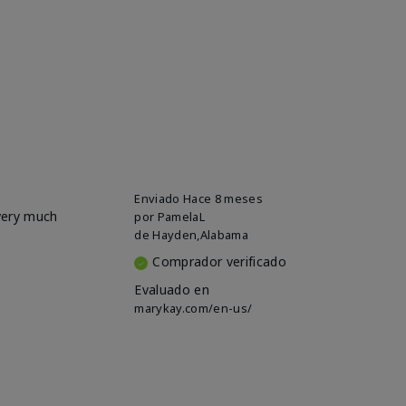
Enviado
Hace 8 meses
 very much
por
PamelaL
de
Hayden,Alabama
Comprador verificado
Evaluado en
marykay.com/en-us/