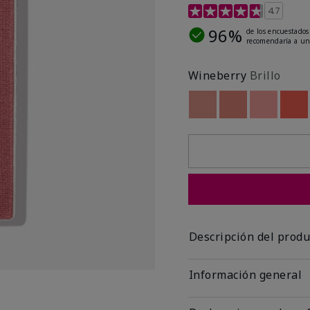
Calificación de clientes 
4.7
96%
de los encuestados
recomendaría a un
Wineberry
Brillo
Out of stock
Out of stock
Out of st
Out
Descripción del produ
Información general