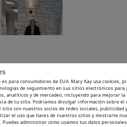
es
io es para consumidores de EUA. Mary Kay usa cookies, pi
cnologías de seguimiento en sus sitios electrónicos para
96%
os, analíticos y de mercadeo, incluyendo para mejorar la
cia de tu sitio. Podríamos divulgar información sobre el
de los encuestados
 sitio con nuestros socios de redes sociales, publicidad y
recomendaría a un
lizar el uso que haces de nuestros sitios y mostrarte nu
amigo.
. Puedes administrar cómo usamos tus datos personales