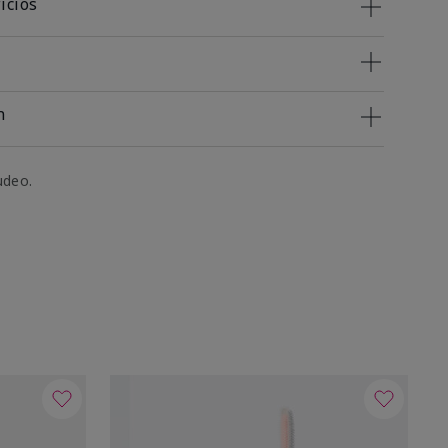
icios
n
udeo.