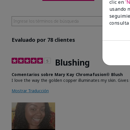
clic en
'
usando n
seguimie
consulta
Evaluado por 78 clientes
Blushing
5
Comentarios sobre Mary Kay Chromafusion® Blush
I love the way the golden copper illuminates my skin. Give
Mostrar Traducción