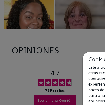
OPINIONES
Cooki
Este sit
4.7
otras te
operativ
experien
haces del
78 Reseñas
para ana
Escribir Una Opinión
anuncios