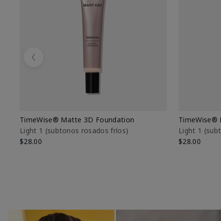
Previous
TimeWise® Matte 3D Foundation
TimeWise® 
Light 1​ (subtonos rosados fríos)
Light 1​ (su
$28.00
$28.00