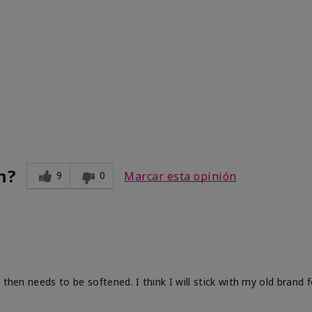
n?
9
0
Marcar esta opinión
 then needs to be softened. I think I will stick with my old brand 