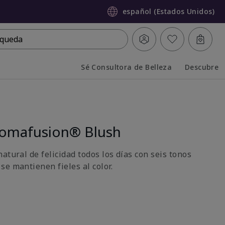
español (Estados Unidos)
queda
Sé Consultora de Belleza
Descubre
Collapsed
Expanded
romafusion® Blush
atural de felicidad todos los días con seis tonos
se mantienen fieles al color.