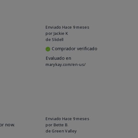
Enviado
Hace 9 meses
por
Jackie K
de
Slidell
Comprador verificado
Evaluado en
marykay.com/en-us/
Enviado
Hace 9 meses
for now.
por
Bette B.
de
Green Valley