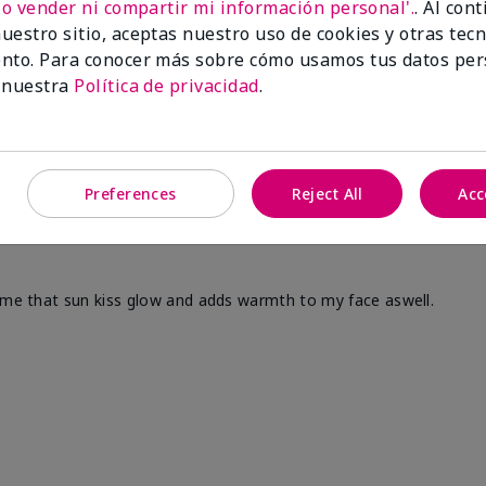
No vender ni compartir mi información personal'.
. Al con
uestro sitio, aceptas nuestro uso de cookies y otras tec
nto. Para conocer más sobre cómo usamos tus datos per
 nuestra
Política de privacidad
.
Preferences
Reject All
Acc
s me that sun kiss glow and adds warmth to my face aswell.