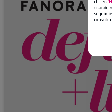
clic en
'
usando n
seguimie
consulta