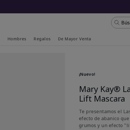
Bús
s
Hombres
Regalos
De Mayor Venta
Collapsed
Expanded
¡Nuevo!
Mary Kay® La
Lift Mascara
Te presentamos el La
efecto de abanico que
grumos y un efecto "li