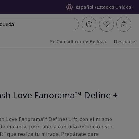
español (Estados Unidos)
queda
Sé Consultora de Belleza
Descubre
Collapsed
Expanded
sh Love Fanorama™ Define +
sh Love Fanorama™ Define+Lift, con el mismo
 te encanta, pero ahora con una definición sin
ft" que realza tu mirada. Prepárate para