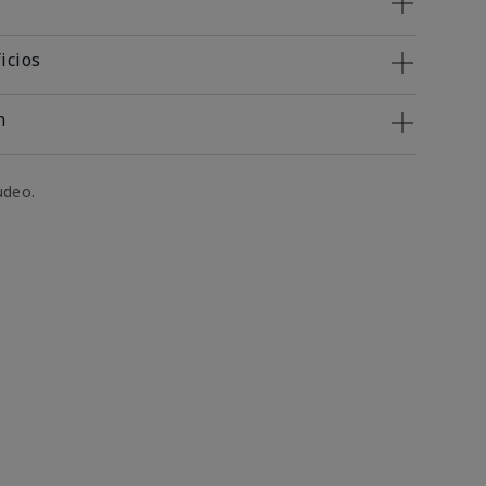
icios
n
udeo.