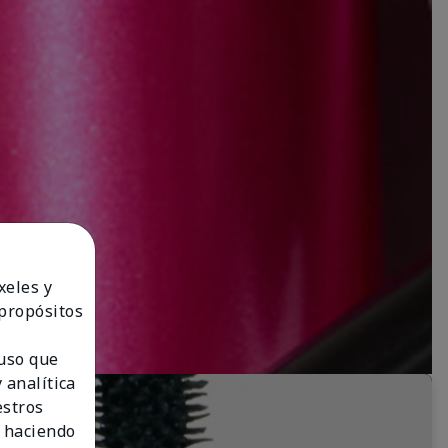
xeles y
 propósitos
 uso que
 analítica
estros
 haciendo