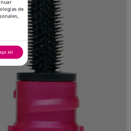
tinuar
nologías de
sonales,
ept All