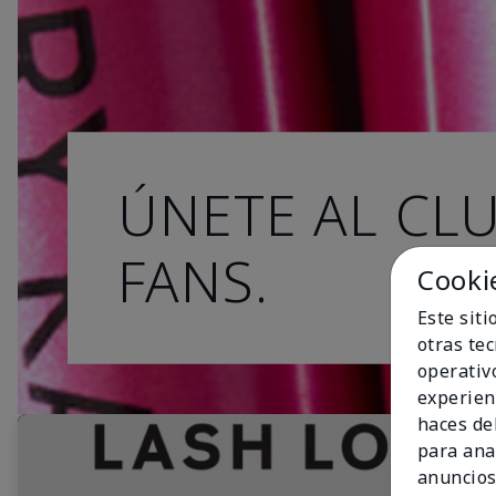
ÚNETE AL CL
FANS.
Cooki
Este sit
otras te
operativ
experien
haces del
para ana
anuncios