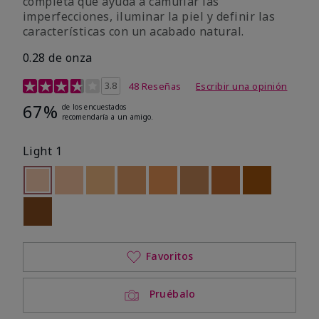
completa que ayuda a camuflar las
imperfecciones, iluminar la piel y definir las
características con un acabado natural.
0.28 de onza
Calificación de clientes de 5 de 5
3.8
48 Reseñas
Escribir una opinión
67%
de los encuestados
recomendaría a un amigo.
Light 1
seleccionado
Out of stock
Out of stock
Out of stock
Out of stock
Out of stock
Out of stock
Out of stock
Out of stoc
Out of stock
Favoritos
Pruébalo