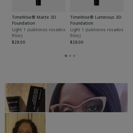
TimeWise® Matte 3D
TimeWise® Luminous 3D
Sk
Foundation
Foundation
De
es
Light 1​ (subtonos rosados
Light 1​ (subtonos rosados
fríos)
fríos)
$9
$28.00
$28.00