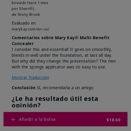
Enviado
Hace 1 mes
por
Sherrill J
de
Stony Brook
Evaluado en
marykay.com/en-us/
Comentarios sobre Mary Kay® Multi-Benefit
Concealer
I consider this and essential! It goes on smoothly,
blends in well under the foundation, at last all day.
But why did they change the presentation? The two
with the sponge applicator was so easy to use.
Mostrar Traducción
Conclusión
Sí, recomendaría a un amigo
¿Le ha resultado útil esta
opinión?
7
0
Añadir a la bolsa
$18.00
Marcar esta opinión