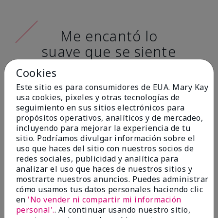
Me encantó lo
suave que se siente
al aplicarla. Tiene
Cookies
un acabado mate
Este sitio es para consumidores de EUA. Mary Kay
muy bonito y no se
usa cookies, pixeles y otras tecnologías de
seguimiento en sus sitios electrónicos para
siente pastosa en la
propósitos operativos, analíticos y de mercadeo,
piel. (tono de piel:
incluyendo para mejorar la experiencia de tu
sitio. Podríamos divulgar información sobre el
claro)
uso que haces del sitio con nuestros socios de
redes sociales, publicidad y analítica para
Ailime A., Tampa, Fla.
analizar el uso que haces de nuestros sitios y
mostrarte nuestros anuncios. Puedes administrar
cómo usamos tus datos personales haciendo clic
en
'No vender ni compartir mi información
personal'.
. Al continuar usando nuestro sitio,