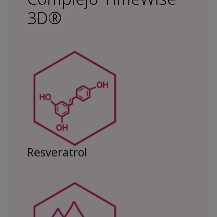
3D®
Resveratrol