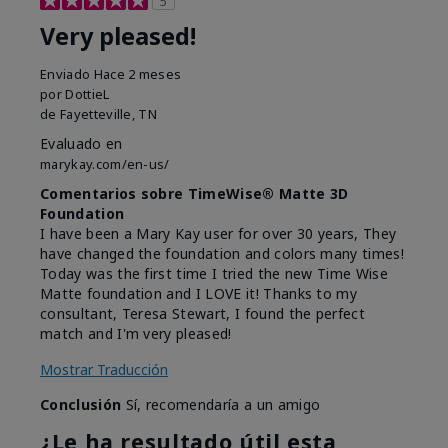
5
Very pleased!
Enviado
Hace 2 meses
por
DottieL
de
Fayetteville, TN
Evaluado en
marykay.com/en-us/
Comentarios sobre TimeWise® Matte 3D
Foundation
I have been a Mary Kay user for over 30 years, They
have changed the foundation and colors many times!
Today was the first time I tried the new Time Wise
Matte foundation and I LOVE it! Thanks to my
consultant, Teresa Stewart, I found the perfect
match and I'm very pleased!
Mostrar Traducción
Conclusión
Sí, recomendaría a un amigo
¿Le ha resultado útil esta