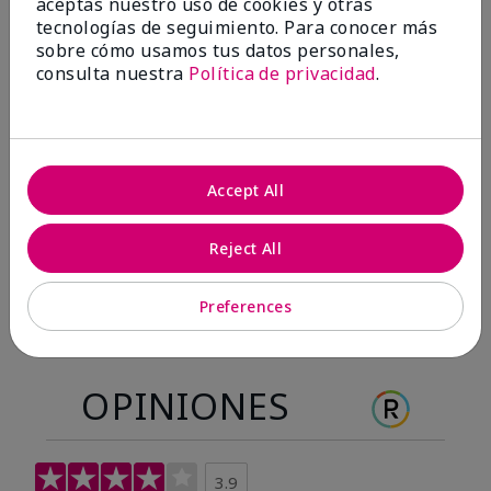
aceptas nuestro uso de cookies y otras
Antes & después
tecnologías de seguimiento. Para conocer más
sobre cómo usamos tus datos personales,
consulta nuestra
Política de privacidad
.
Antes
Después
Antes
Después
Accept All
Reject All
Preferences
OPINIONES
3.9