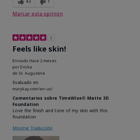
43
1
Marcar esta opinión
5
Feels like skin!
Enviado
Hace 2 meses
por
Ericka
de
St. Augustine
Evaluado en
marykay.com/en-us/
Comentarios sobre TimeWise® Matte 3D
Foundation
Love the finish and tone of my skin with this
foundation
Mostrar Traducción