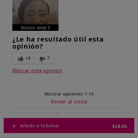
Bronze deep 9
¿Le ha resultado útil esta
opinión?
18
7
Marcar esta opinión
Mostrar opiniones
1-10
Volver al inicio
Siguiente
»
Añadir a la bolsa
$28.00