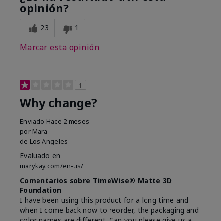
opinión?
23
1
Marcar esta opinión
1
Why change?
Enviado
Hace 2 meses
por
Mara
de
Los Angeles
Evaluado en
marykay.com/en-us/
Comentarios sobre TimeWise® Matte 3D
Foundation
I have been using this product for a long time and
when I come back now to reorder, the packaging and
color names are different. Can you please give us a