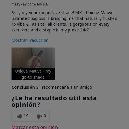
marykay.com/en-us/
Srsly my year-round fave shade! MK's Unique Mauve
unlimited lipgloss is bringing me that naturally flushed
lip vibe &, as I tell all clients, is gorgeous on every
skin tone and a staple in my purse 24/7.
Mostrar Traducción
Unique Mauve - my
go-to shade
Conclusión
Sí, recomendaría a un amigo
¿Le ha resultado útil esta
opinión?
19
0
Marcar esta opinión