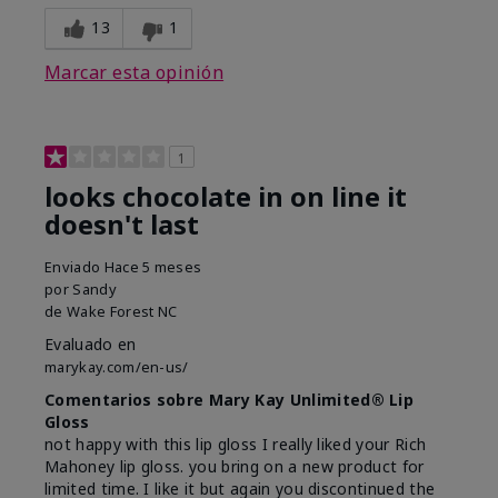
13
1
Marcar esta opinión
1
looks chocolate in on line it
doesn't last
Enviado
Hace 5 meses
por
Sandy
de
Wake Forest NC
Evaluado en
marykay.com/en-us/
Comentarios sobre Mary Kay Unlimited® Lip
Gloss
not happy with this lip gloss I really liked your Rich
Mahoney lip gloss. you bring on a new product for
limited time. I like it but again you discontinued the