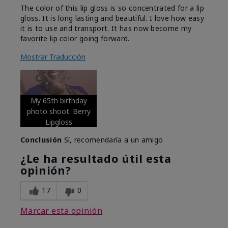
The color of this lip gloss is so concentrated for a lip
gloss. It is long lasting and beautiful. I love how easy
it is to use and transport. It has now become my
favorite lip color going forward.
Mostrar Traducción
My 65th birthday
photo shoot. Berry
Lipgloss
Conclusión
Sí, recomendaría a un amigo
¿Le ha resultado útil esta
opinión?
17
0
Marcar esta opinión