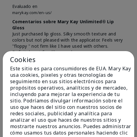
Evaluado en
marykay.com/en-us/
Comentarios sobre Mary Kay Unlimited® Lip
Gloss
Just purchased lip gloss. Silky smooth texture and
colors but not pleased with the applicator. Feels very
"floppy " not firm like I have used with others.
Definitely not firm like samples were.
Cookies
Mostrar Traducción
Este sitio es para consumidores de EUA. Mary Kay
Conclusión
Sí, recomendaría a un amigo
usa cookies, pixeles y otras tecnologías de
seguimiento en sus sitios electrónicos para
¿Le ha resultado útil esta
propósitos operativos, analíticos y de mercadeo,
opinión?
incluyendo para mejorar la experiencia de tu
sitio. Podríamos divulgar información sobre el
8
1
uso que haces del sitio con nuestros socios de
redes sociales, publicidad y analítica para
Marcar esta opinión
analizar el uso que haces de nuestros sitios y
mostrarte nuestros anuncios. Puedes administrar
cómo usamos tus datos personales haciendo clic