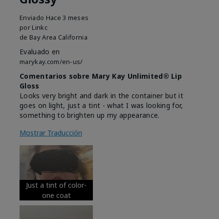
Enviado
Hace 3 meses
por
Linkc
de
Bay Area California
Evaluado en
marykay.com/en-us/
Comentarios sobre Mary Kay Unlimited® Lip
Gloss
Looks very bright and dark in the container but it
goes on light, just a tint - what I was looking for,
something to brighten up my appearance.
Mostrar Traducción
Just a tint of color-
one coat