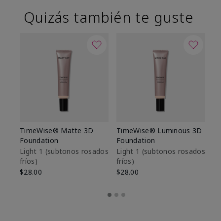
Quizás también te guste
TimeWise® Matte 3D
TimeWise® Luminous 3D
Sk
Foundation
Foundation
De
es
Light 1​ (subtonos rosados
Light 1​ (subtonos rosados
fríos)
fríos)
$9
$28.00
$28.00