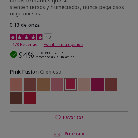
labios brillantes que se
sienten tersos y humectados, nunca pegajosos
ni grumosos.
0.13 de onza
Calificación de clientes de 4,8 de 5
4.8
178 Reseñas
Escribir una opinión
94%
de los encuestados
recomendaría a un amigo.
Pink Fusion
Cremoso
Out of stock
Out of stock
Out of stock
Out of stock
seleccionado
Out of stock
Out of stock
Out of stock
Out of stoc
Out of stock
Out of stock
Favoritos
Pruébalo