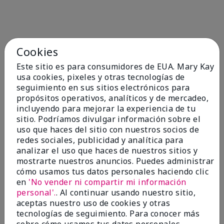
Cookies
Quizás también te guste
Este sitio es para consumidores de EUA. Mary Kay
usa cookies, pixeles y otras tecnologías de
seguimiento en sus sitios electrónicos para
propósitos operativos, analíticos y de mercadeo,
incluyendo para mejorar la experiencia de tu
sitio. Podríamos divulgar información sobre el
uso que haces del sitio con nuestros socios de
redes sociales, publicidad y analítica para
analizar el uso que haces de nuestros sitios y
mostrarte nuestros anuncios. Puedes administrar
cómo usamos tus datos personales haciendo clic
TimeWise® Matte 3D
TimeWise® Luminous 3D
Sk
en
'No vender ni compartir mi información
Foundation
Foundation
De
personal'.
. Al continuar usando nuestro sitio,
es
Light 1​ (subtonos rosados
Light 1​ (subtonos rosados
aceptas nuestro uso de cookies y otras
fríos)
fríos)
$9
tecnologías de seguimiento. Para conocer más
$28.00
$28.00
sobre cómo usamos tus datos personales,