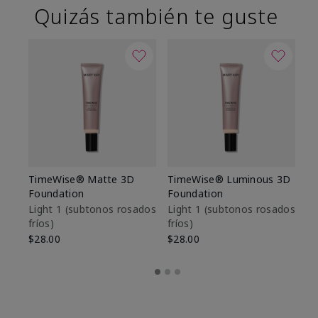
Quizás también te guste
TimeWise® Matte 3D
TimeWise® Luminous 3D
Sk
Foundation
Foundation
De
es
Light 1​ (subtonos rosados
Light 1​ (subtonos rosados
fríos)
fríos)
$9
$28.00
$28.00