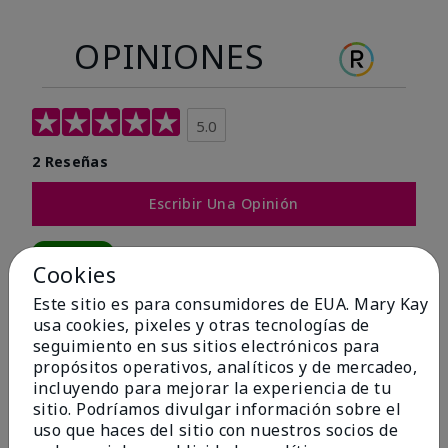
OPINIONES
5.0
2 Reseñas
Escribir Una Opinión
100%
Cookies
de los encuestados recomendaría a un amigo.
Este sitio es para consumidores de EUA. Mary Kay
usa cookies, pixeles y otras tecnologías de
seguimiento en sus sitios electrónicos para
5 estrellas
2
propósitos operativos, analíticos y de mercadeo,
4 estrellas
0
incluyendo para mejorar la experiencia de tu
sitio. Podríamos divulgar información sobre el
3 estrellas
0
uso que haces del sitio con nuestros socios de
2 estrellas
0