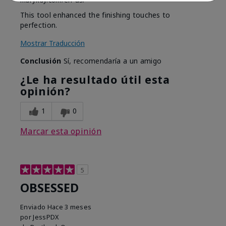
marykay.com/en-us/
This tool enhanced the finishing touches to
perfection.
Mostrar Traducción
Conclusión
Sí, recomendaría a un amigo
¿Le ha resultado útil esta
opinión?
1
0
Marcar esta opinión
5
OBSESSED
Enviado
Hace 3 meses
por
JessPDX