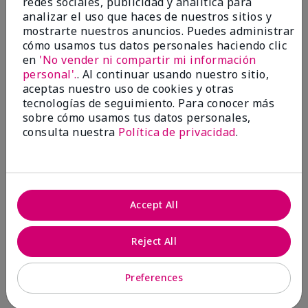
redes sociales, publicidad y analítica para
analizar el uso que haces de nuestros sitios y
1 estrella
0
mostrarte nuestros anuncios. Puedes administrar
cómo usamos tus datos personales haciendo clic
en
'No vender ni compartir mi información
personal'.
. Al continuar usando nuestro sitio,
aceptas nuestro uso de cookies y otras
tecnologías de seguimiento. Para conocer más
sobre cómo usamos tus datos personales,
consulta nuestra
Política de privacidad
.
Evaluado por 2 clientes
5
Accept All
MK completion sponge
Reject All
Enviado
Hace 1 mes
por
Shirley "Girl"
de
Riverside,Ca.
Preferences
Evaluado en