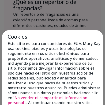
¿Qué es un repertorio de
fragancias?
Un repertorio de fragancias es una
colección personalizada de aromas para
diferentes ocasiones, estados de ánimo
y/o temporadas.
Cookies
¿Dónde encaja la fragancia Mary
Kay® True Optimism™ Eau de
Este sitio es para consumidores de EUA. Mary Kay
Parfum?
usa cookies, pixeles y otras tecnologías de
seguimiento en sus sitios electrónicos para
propósitos operativos, analíticos y de mercadeo,
incluyendo para mejorar la experiencia de tu
sitio. Podríamos divulgar información sobre el
uso que haces del sitio con nuestros socios de
redes sociales, publicidad y analítica para
Inspiración de la
analizar el uso que haces de nuestros sitios y
mostrarte nuestros anuncios. Puedes administrar
fragancia
cómo usamos tus datos personales haciendo clic
en
'No vender ni compartir mi información
Sobre Mary Kay® True Optimism™
personal'.
. Al continuar usando nuestro sitio,