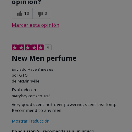
opinión?
10
0
Marcar esta opinión
5
New Men perfume
Enviado
Hace 3 meses
por
GTO
de
McMinnville
Evaluado en
marykay.com/en-us/
Very good scent not over powering, scent last long.
Recommend to any men
Mostrar Traducción
Conclusión
Sí, recomendaría a un amigo