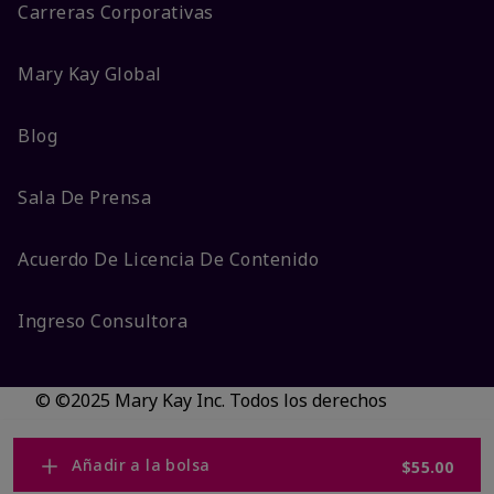
Carreras Corporativas
Mary Kay Global
Blog
Sala De Prensa
Acuerdo De Licencia De Contenido
Ingreso Consultora
© ©2025 Mary Kay Inc. Todos los derechos
reservados.
No vender/Preferencias de cookies
Añadir a la bolsa
$55.00
Código DSA/Queja al Código
Términos
Privacidad