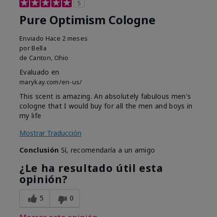
5
Pure Optimism Cologne
Enviado
Hace 2 meses
por
Bella
de
Canton, Ohio
Evaluado en
marykay.com/en-us/
This scent is amazing. An absolutely fabulous men's
cologne that I would buy for all the men and boys in
my life
Mostrar Traducción
Conclusión
Sí, recomendaría a un amigo
¿Le ha resultado útil esta
opinión?
5
0