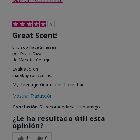
Marcar esta opinión
5
Great Scent!
Enviado
Hace 2 meses
por
DivineDiva
de
Marietta Georgia
Evaluado en
marykay.com/en-us/
My Teenage Grandsons Love it!🔥
Mostrar Traducción
Conclusión
Sí, recomendaría a un amigo
¿Le ha resultado útil esta
opinión?
4
0