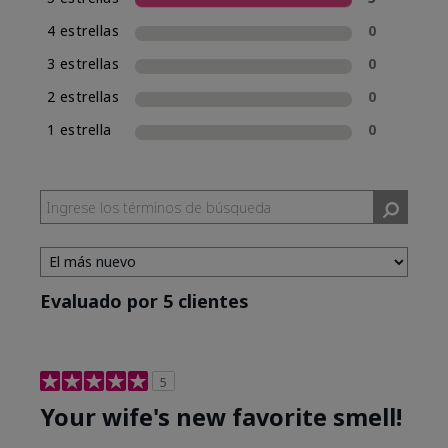
una experiencia de compra de fragancias
4 estrellas
0
consistente, Mary Kay incluirá la clasificación
de fragancia en el nombre de las nuevas
3 estrellas
0
fragancias. Mary Kay® True Optimism™ está
2 estrellas
0
clasificada como Eau de Parfum (EDP), lo cual se
incluye en su nombre.
1 estrella
0
Evaluado por 5 clientes
5
Your wife's new favorite smell!