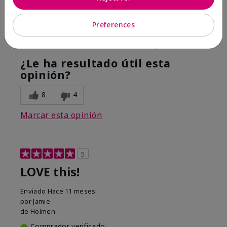
Hope it helps
Preferences
Mostrar Traducción
Conclusión
Sí, recomendaría a un amigo
¿Le ha resultado útil esta
opinión?
8
4
Marcar esta opinión
5
LOVE this!
Enviado
Hace 11 meses
por
Jamie
de
Holmen
Comprador verificado