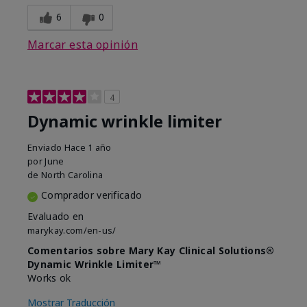
6
0
Marcar esta opinión
4
Dynamic wrinkle limiter
Enviado
Hace 1 año
por
June
de
North Carolina
Comprador verificado
Evaluado en
marykay.com/en-us/
Comentarios sobre Mary Kay Clinical Solutions®
Dynamic Wrinkle Limiter™
Works ok
Mostrar Traducción