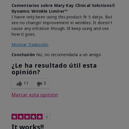
Comentarios sobre Mary Kay Clinical Solutions®
Dynamic Wrinkle Limiter™
I havre only been using this product fir 5 datys. But
see no change/ improvement in wrinkles. It doesn't
cause any irritation though. Ill keep using and see
how it goes.
Mostrar Traducción
Conclusión
No, no recomendaría a un amigo
¿Le ha resultado útil esta
opinión?
11
5
Marcar esta opinión
5
It works!!