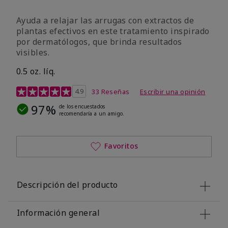
Ayuda a relajar las arrugas con extractos de
plantas efectivos en este tratamiento inspirado
por dermatólogos, que brinda resultados
visibles.
0.5 oz. líq.
Calificación de clientes de 4,9 de 5
4.9
33 Reseñas
Escribir una opinión
97%
de los encuestados
recomendaría a un amigo.
Favoritos
Descripción del producto
Información general