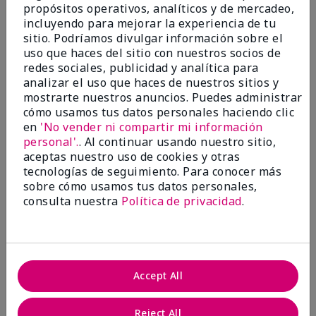
propósitos operativos, analíticos y de mercadeo,
¿Le ha resultado útil esta
incluyendo para mejorar la experiencia de tu
opinión?
sitio. Podríamos divulgar información sobre el
uso que haces del sitio con nuestros socios de
22
1
redes sociales, publicidad y analítica para
analizar el uso que haces de nuestros sitios y
Marcar esta opinión
mostrarte nuestros anuncios. Puedes administrar
cómo usamos tus datos personales haciendo clic
en
'No vender ni compartir mi información
personal'.
. Al continuar usando nuestro sitio,
5
aceptas nuestro uso de cookies y otras
Awesome
tecnologías de seguimiento. Para conocer más
sobre cómo usamos tus datos personales,
Enviado
Hace 10 meses
consulta nuestra
Política de privacidad
.
por
Judy
de
Evansville IN
Comprador verificado
Evaluado en
Accept All
marykay.com/en-us/
Comentarios sobre Mary Kay Clinical Solutions®
Reject All
Dynamic Wrinkle Limiter™