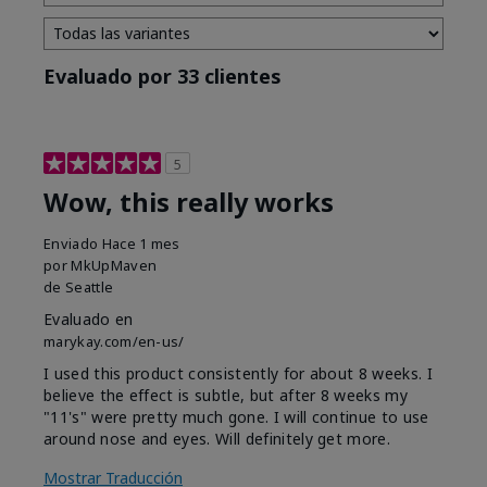
Evaluado por 33 clientes
5
Wow, this really works
Enviado
Hace 1 mes
por
MkUpMaven
de
Seattle
Evaluado en
marykay.com/en-us/
I used this product consistently for about 8 weeks. I
believe the effect is subtle, but after 8 weeks my
"11's" were pretty much gone. I will continue to use
around nose and eyes. Will definitely get more.
Mostrar Traducción