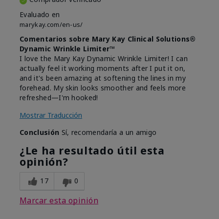
Evaluado en
marykay.com/en-us/
Comentarios sobre Mary Kay Clinical Solutions®
Dynamic Wrinkle Limiter™
I love the Mary Kay Dynamic Wrinkle Limiter! I can
actually feel it working moments after I put it on,
and it's been amazing at softening the lines in my
forehead. My skin looks smoother and feels more
refreshed—I'm hooked!
Mostrar Traducción
Conclusión
Sí, recomendaría a un amigo
¿Le ha resultado útil esta
opinión?
17
0
Marcar esta opinión