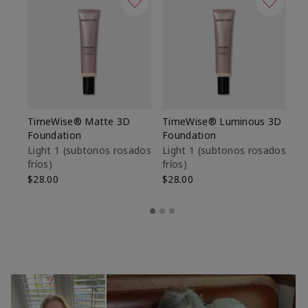
TimeWise® Matte 3D
TimeWise® Luminous 3D
Sk
Foundation
Foundation
De
es
Light 1​ (subtonos rosados
Light 1​ (subtonos rosados
fríos)
fríos)
$9
$28.00
$28.00