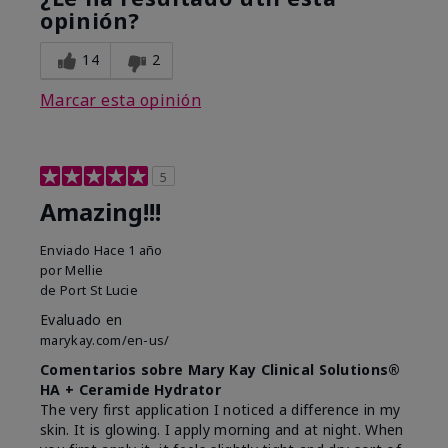
opinión?
14
2
Marcar esta opinión
5
Amazing!!!
Enviado
Hace 1 año
por
Mellie
de
Port St Lucie
Evaluado en
marykay.com/en-us/
Comentarios sobre Mary Kay Clinical Solutions®
HA + Ceramide Hydrator
The very first application I noticed a difference in my
skin. It is glowing. I apply morning and at night. When