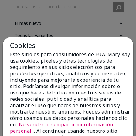
Cookies
Evaluado por 13 clientes
Este sitio es para consumidores de EUA. Mary Kay
usa cookies, pixeles y otras tecnologías de
seguimiento en sus sitios electrónicos para
5
propósitos operativos, analíticos y de mercadeo,
incluyendo para mejorar la experiencia de tu
Yeh! I really works
sitio. Podríamos divulgar información sobre el
uso que haces del sitio con nuestros socios de
Enviado
Hace 4 meses
redes sociales, publicidad y analítica para
por
Char
analizar el uso que haces de nuestros sitios y
de
Detroit, Mi
mostrarte nuestros anuncios. Puedes administrar
Evaluado en
cómo usamos tus datos personales haciendo clic
marykay.com/en-us/
en
'No vender ni compartir mi información
I ski all winter and since adding this to my progam
personal'.
. Al continuar usando nuestro sitio,