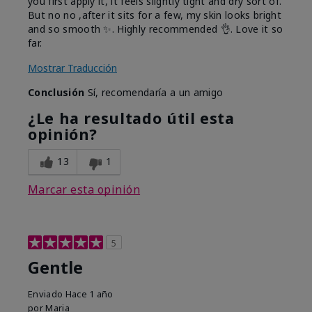
you first apply it, it feels slightly tight and dry sort of.
But no no ,after it sits for a few, my skin looks bright
and so smooth ✨️. Highly recommended 👌. Love it so
far.
Mostrar Traducción
Conclusión
Sí, recomendaría a un amigo
¿Le ha resultado útil esta
opinión?
13
1
Marcar esta opinión
5
Gentle
Enviado
Hace 1 año
por
Maria