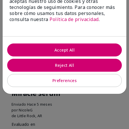
have not had winter dryness.
aceptas nuestro uso de cookies y otras
tecnologías de seguimiento. Para conocer más
Mostrar Traducción
sobre cómo usamos tus datos personales,
consulta nuestra
Política de privacidad
.
Conclusión
Sí, recomendaría a un amigo
¿Le ha resultado útil esta
opinión?
1
0
Accept All
Marcar esta opinión
Reject All
Preferences
5
Miracle serum
Enviado
Hace 5 meses
por
NicoleG
de
Little Rock, AR
Evaluado en