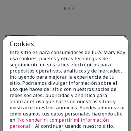
Cookies
Este sitio es para consumidores de EUA. Mary Kay
usa cookies, pixeles y otras tecnologías de
seguimiento en sus sitios electrónicos para
propósitos operativos, analíticos y de mercadeo,
incluyendo para mejorar la experiencia de tu
sitio. Podríamos divulgar información sobre el
OPINIONES
uso que haces del sitio con nuestros socios de
redes sociales, publicidad y analítica para
analizar el uso que haces de nuestros sitios y
mostrarte nuestros anuncios. Puedes administrar
4.7
cómo usamos tus datos personales haciendo clic
10 Reseñas
en
'No vender ni compartir mi información
personal'.
. Al continuar usando nuestro sitio,
Escribir Una Opinión