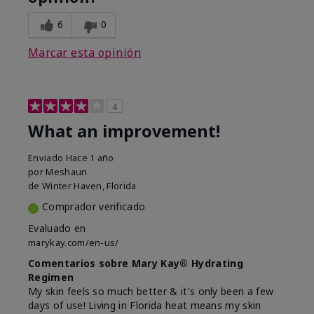
6
0
Marcar esta opinión
4
What an improvement!
Enviado
Hace 1 año
por
Meshaun
de
Winter Haven, Florida
Comprador verificado
Evaluado en
marykay.com/en-us/
Comentarios sobre Mary Kay® Hydrating
Regimen
My skin feels so much better & it's only been a few
days of use! Living in Florida heat means my skin