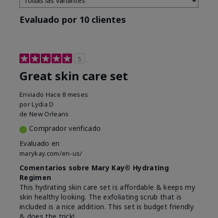
Evaluado por 10 clientes
5
Great skin care set
Enviado
Hace 8 meses
por
Lydia D
de
New Orleans
Comprador verificado
Evaluado en
marykay.com/en-us/
Comentarios sobre Mary Kay® Hydrating
Regimen
This hydrating skin care set is affordable & keeps my
skin healthy looking. The exfoliating scrub that is
included is a nice addition. This set is budget friendly
& does the trick!