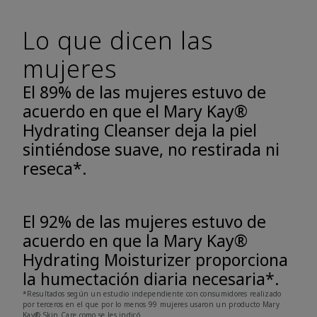
Lo que dicen las
mujeres
El 89% de las mujeres estuvo de
acuerdo en que el Mary Kay®
Hydrating Cleanser deja la piel
sintiéndose suave, no restirada ni
reseca*.
El 92% de las mujeres estuvo de
acuerdo en que la Mary Kay®
Hydrating Moisturizer proporciona
la humectación diaria necesaria*.
*Resultados según un estudio independiente con consumidores realizado
por terceros en el que por lo menos 99 mujeres usaron un producto Mary
Kay® Skin Care como se les indicó.