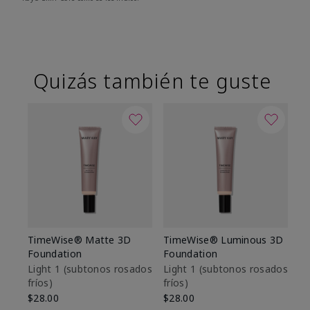
Quizás también te guste
TimeWise® Matte 3D
TimeWise® Luminous 3D
Sk
Foundation
Foundation
De
es
Light 1​ (subtonos rosados
Light 1​ (subtonos rosados
fríos)
fríos)
$9
$28.00
$28.00