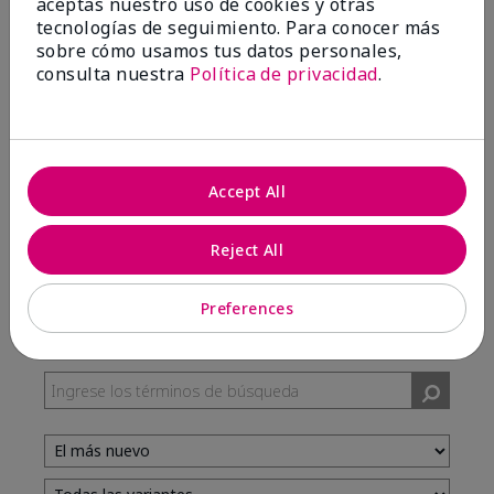
aceptas nuestro uso de cookies y otras
tecnologías de seguimiento. Para conocer más
sobre cómo usamos tus datos personales,
100%
consulta nuestra
Política de privacidad
.
de los encuestados recomendaría a un amigo.
5 estrellas
7
Accept All
4 estrellas
3
3 estrellas
0
Reject All
2 estrellas
0
1 estrella
0
Preferences