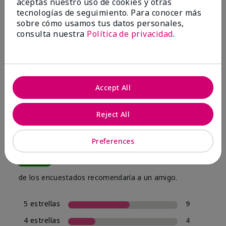
aceptas nuestro uso de cookies y otras
tecnologías de seguimiento. Para conocer más
sobre cómo usamos tus datos personales,
consulta nuestra
Política de privacidad
.
OPINIONES
Accept All
4.0
16 Reseñas
Reject All
Escribir Una Opinión
Preferences
80%
de los encuestados recomendaría a un amigo.
5 estrellas
9
4 estrellas
4