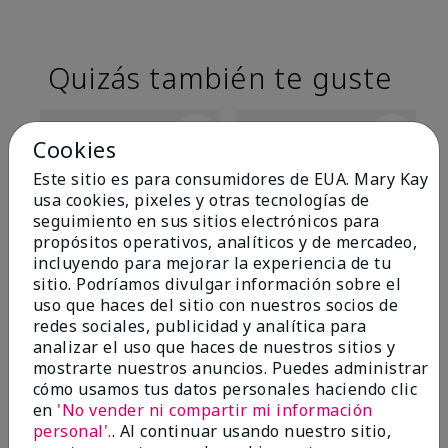
Quizás también te guste
Cookies
Este sitio es para consumidores de EUA. Mary Kay
usa cookies, pixeles y otras tecnologías de
seguimiento en sus sitios electrónicos para
propósitos operativos, analíticos y de mercadeo,
incluyendo para mejorar la experiencia de tu
sitio. Podríamos divulgar información sobre el
uso que haces del sitio con nuestros socios de
TimeWise® Matte 3D
TimeWise® Luminous 3D
Sk
redes sociales, publicidad y analítica para
Foundation
Foundation
De
analizar el uso que haces de nuestros sitios y
es
Light 1​ (subtonos rosados
Light 1​ (subtonos rosados
mostrarte nuestros anuncios. Puedes administrar
fríos)
fríos)
$9
cómo usamos tus datos personales haciendo clic
$28.00
$28.00
en
'No vender ni compartir mi información
personal'.
. Al continuar usando nuestro sitio,