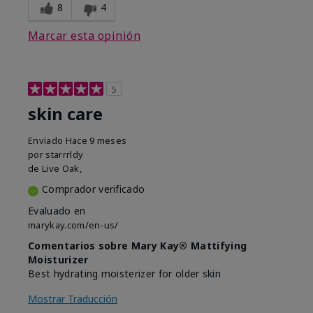
8
4
Marcar esta opinión
5
skin care
Enviado
Hace 9 meses
por
starrrldy
de
Live Oak,
Comprador verificado
Evaluado en
marykay.com/en-us/
Comentarios sobre Mary Kay® Mattifying
Moisturizer
Best hydrating moisterizer for older skin
Mostrar Traducción