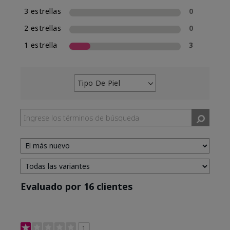
3 estrellas
0
2 estrellas
0
1 estrella
3
Tipo De Piel
Filtrar
reseñas
por
Tipo
de
piel
Evaluado por 16 clientes
1