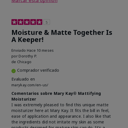
Marcar esta opinión
5
Moisture & Matte Together Is
A Keeper!
Enviado
Hace 10 meses
por
Dorothy P.
de
Chicago
Comprador verificado
Evaluado en
marykay.com/en-us/
Comentarios sobre Mary Kay® Mattifying
Moisturizer
I was extremely pleased to find this unique matte
moisturizer here at Mary Kay. It fits the bill in feel,
ease of application and appearance. I also like that
the ingredients did not irritate my skin as some
products designed for mature skin can do. It's a