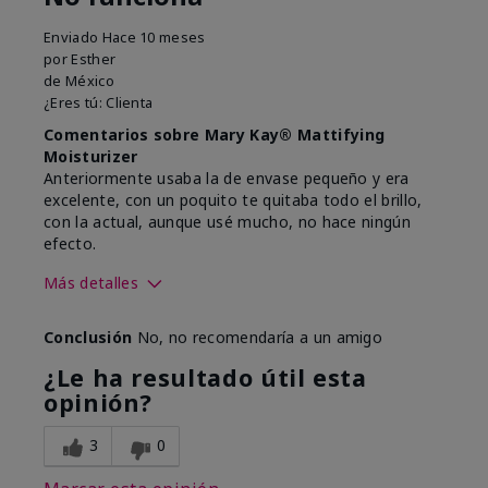
Enviado
Hace 10 meses
por
Esther
de
México
¿Eres tú:
Clienta
Comentarios sobre Mary Kay® Mattifying
Moisturizer
Anteriormente usaba la de envase pequeño y era
excelente, con un poquito te quitaba todo el brillo,
con la actual, aunque usé mucho, no hace ningún
efecto.
Más detalles
Tipo de piel
Grasa
Conclusión
No, no recomendaría a un amigo
¿Qué te llevó a probar este
Piel brillosa
producto?
¿Le ha resultado útil esta
¿Cuál fue tu experiencia de uso
Ningún efecto
opinión?
general con este producto?
3
0