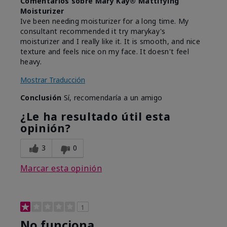
Comentarios sobre Mary Kay® Mattifying
Moisturizer
Ive been needing moisturizer for a long time. My
consultant recommended it try marykay's
moisturizer and I really like it. It is smooth, and nice
texture and feels nice on my face. It doesn't feel
heavy.
Mostrar Traducción
Conclusión
Sí, recomendaría a un amigo
¿Le ha resultado útil esta
opinión?
3
0
Marcar esta opinión
1
No funciona