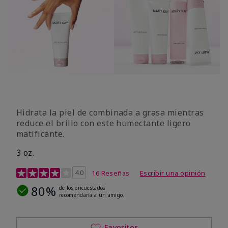
Hidrata la piel de combinada a grasa mientras
reduce el brillo con este humectante ligero
matificante.
3 oz.
Calificación de clientes de 4,3 de 5
4.0
16 Reseñas
Escribir una opinión
80%
de los encuestados
recomendaría a un amigo.
Favoritos