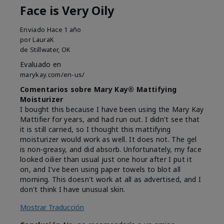
Face is Very Oily
Enviado
Hace 1 año
por
LauraK
de
Stillwater, OK
Evaluado en
marykay.com/en-us/
Comentarios sobre Mary Kay® Mattifying
Moisturizer
I bought this because I have been using the Mary Kay
Mattifier for years, and had run out. I didn't see that
it is still carried, so I thought this mattifying
moisturizer would work as well. It does not. The gel
is non-greasy, and did absorb. Unfortunately, my face
looked oilier than usual just one hour after I put it
on, and I've been using paper towels to blot all
morning. This doesn't work at all as advertised, and I
don't think I have unusual skin.
Mostrar Traducción