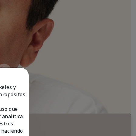
xeles y
 propósitos
 uso que
 analítica
estros
 haciendo