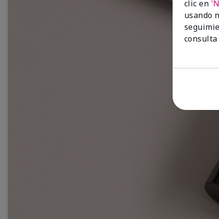
clic en
'
usando n
seguimie
consulta