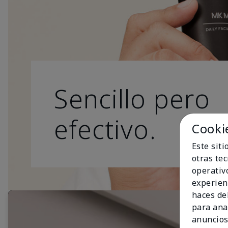
Sencillo pero
efectivo.
Cooki
Este sit
otras te
operativ
experien
haces del
para ana
anuncios