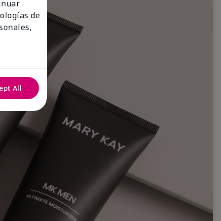
tinuar
nologías de
sonales,
ept All