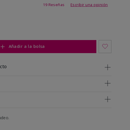
 de 5 de 5
19 Reseñas
Escribir una opinión
Añadir a la bolsa
cto
udeo.