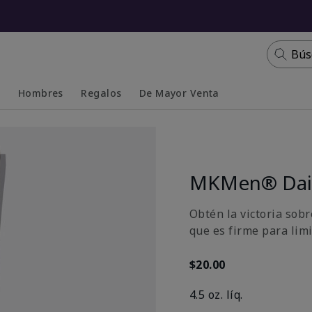
Bús
s
Hombres
Regalos
De Mayor Venta
Collapsed
Expanded
MKMen® Dail
Obtén la victoria sobr
que es firme para limi
$20.00
4.5 oz. líq.