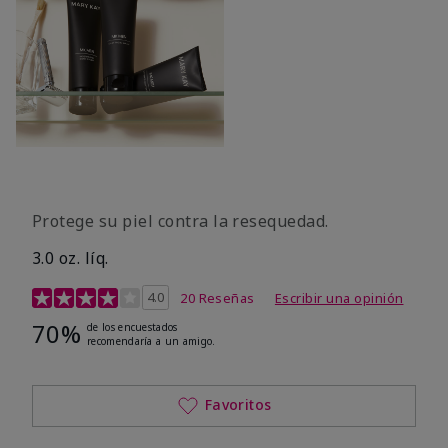
Protege su piel contra la resequedad.
3.0 oz. líq.
Calificación de clientes de 3,7 de 5
4.0
20 Reseñas
Escribir una opinión
70%
de los encuestados
recomendaría a un amigo.
Favoritos