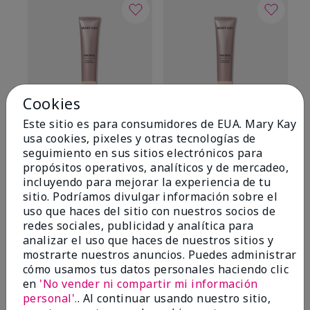
Cookies
Este sitio es para consumidores de EUA. Mary Kay
TimeWise® Matte 3D
TimeWise® Luminous 3D
Sk
usa cookies, pixeles y otras tecnologías de
Foundation
Foundation
De
seguimiento en sus sitios electrónicos para
es
Light 1​ (subtonos rosados
Light 1​ (subtonos rosados
propósitos operativos, analíticos y de mercadeo,
fríos)
fríos)
$9
incluyendo para mejorar la experiencia de tu
$28.00
$28.00
sitio. Podríamos divulgar información sobre el
uso que haces del sitio con nuestros socios de
redes sociales, publicidad y analítica para
analizar el uso que haces de nuestros sitios y
mostrarte nuestros anuncios. Puedes administrar
cómo usamos tus datos personales haciendo clic
en
'No vender ni compartir mi información
OPINIONES
personal'.
. Al continuar usando nuestro sitio,