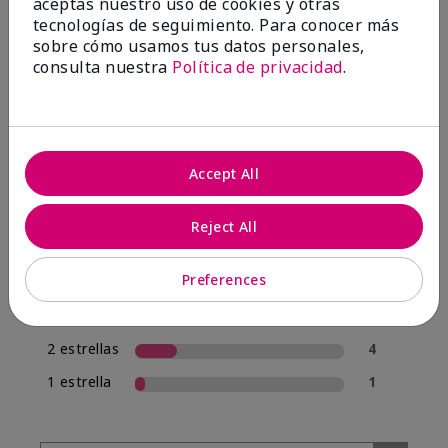
aceptas nuestro uso de cookies y otras
tecnologías de seguimiento. Para conocer más
sobre cómo usamos tus datos personales,
4.0
consulta nuestra
Política de privacidad
.
20 Reseñas
Escribir Una Opinión
Accept All
70%
de los encuestados recomendaría a un amigo.
Reject All
5 estrellas
12
Preferences
4 estrellas
1
3 estrellas
2
2 estrellas
4
1 estrella
1