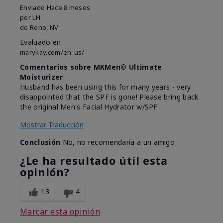
Enviado
Hace 8 meses
por
LH
de
Reno, NV
Evaluado en
marykay.com/en-us/
Comentarios sobre MKMen® Ultimate
Moisturizer
Husband has been using this for many years - very
disappointed that the SPF is gone! Please bring back
the original Men's Facial Hydrator w/SPF
Mostrar Traducción
Conclusión
No, no recomendaría a un amigo
¿Le ha resultado útil esta
opinión?
13
4
Marcar esta opinión