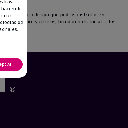
estros
 haciendo
 un tratamiento de spa que podrás disfrutar en
tinuar
 de té blanco y cítricos, brindan hidratación a los
nologías de
ra!
sonales,
ept All