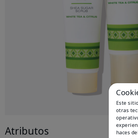
Cooki
Este sit
otras te
operativ
experien
Atributos
Produc
haces del