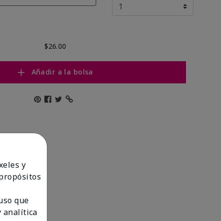
$26.00
Añadir a la bolsa
xeles y
 propósitos
 uso que
 analítica