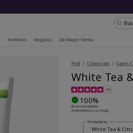
Bús
s
Hombres
Regalos
De Mayor Venta
Collapsed
Expanded
Piel
Colección
Satin C
White Tea &
Calificación de clientes de 4
4.9
100%
de los encuestados
recomendaría a un amigo.
Formulario
White Tea & Citr