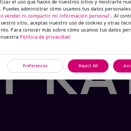
lizar el uso que haces de nuestros sitios y mostrarte nu
 Product: false
. Puedes administrar cómo usamos tus datos personales
®
te Tea & Citrus Satin Lips
lleva tus labios al paraíso con
No vender ni compartir mi información personal'.
. Al con
mento. Formulado con manteca de karité y el fresco sabor
uestro sitio, aceptas nuestro uso de cookies y otras tec
os y agrietados en dos pasos sencillos. ¡Tu oasis te espe
nto. Para conocer más sobre cómo usamos tus datos per
 nuestra
Política de privacidad
.
Preferences
Reject All
Acc