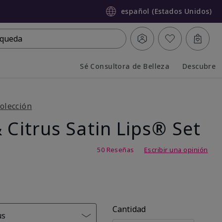
español (Estados Unidos)
queda
Sé Consultora de Belleza
Descubre
Collapsed
Expanded
olección
 Citrus Satin Lips® Set
,7 de 5
50 Reseñas
Escribir una opinión
Cantidad
us