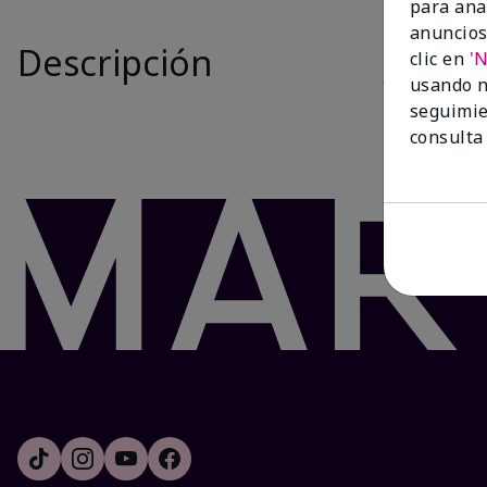
para ana
Is New
anuncios
Descripción
El juego
Whi
clic en
'
cualquier mo
usando n
labios resec
seguimie
consulta