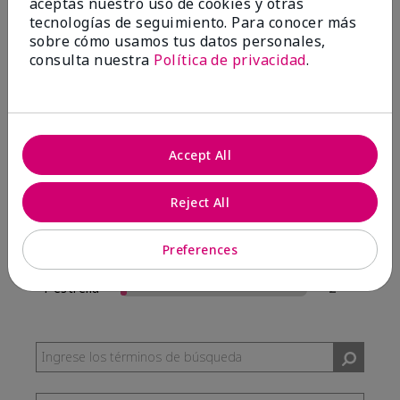
aceptas nuestro uso de cookies y otras
57 Reseñas
tecnologías de seguimiento. Para conocer más
sobre cómo usamos tus datos personales,
Escribir Una Opinión
consulta nuestra
Política de privacidad
.
95%
de los encuestados recomendaría a un amigo.
Accept All
5 estrellas
54
4 estrellas
0
Reject All
3 estrellas
1
Preferences
2 estrellas
0
1 estrella
2