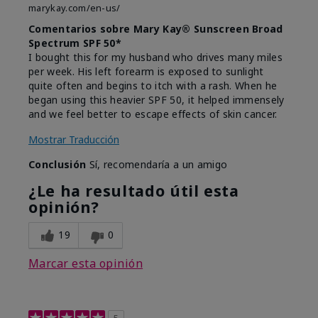
marykay.com/en-us/
Comentarios sobre Mary Kay® Sunscreen Broad
Spectrum SPF 50*
I bought this for my husband who drives many miles
per week. His left forearm is exposed to sunlight
quite often and begins to itch with a rash. When he
began using this heavier SPF 50, it helped immensely
and we feel better to escape effects of skin cancer.
Mostrar Traducción
Conclusión
Sí, recomendaría a un amigo
¿Le ha resultado útil esta
opinión?
19
0
Marcar esta opinión
5