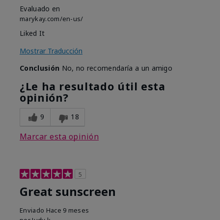
Evaluado en
marykay.com/en-us/
Liked It
Mostrar Traducción
Conclusión
No, no recomendaría a un amigo
¿Le ha resultado útil esta
opinión?
9
18
Marcar esta opinión
5
Great sunscreen
Enviado
Hace 9 meses
por
Judy k