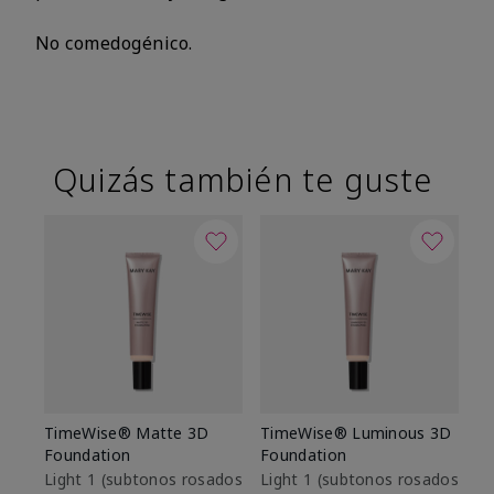
No comedogénico.
Quizás también te guste
TimeWise® Matte 3D
TimeWise® Luminous 3D
Sk
Foundation
Foundation
De
es
Light 1​ (subtonos rosados
Light 1​ (subtonos rosados