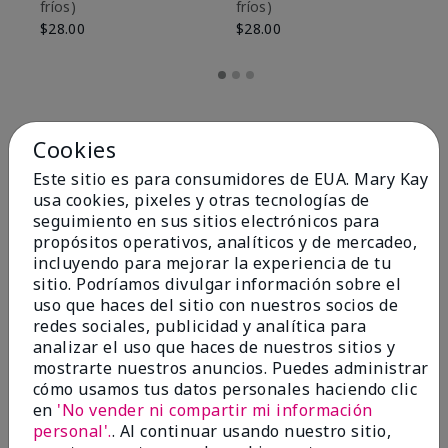
fríos)
fríos)
$9
$28.00
$28.00
Cookies
Este sitio es para consumidores de EUA. Mary Kay
usa cookies, pixeles y otras tecnologías de
seguimiento en sus sitios electrónicos para
propósitos operativos, analíticos y de mercadeo,
incluyendo para mejorar la experiencia de tu
sitio. Podríamos divulgar información sobre el
uso que haces del sitio con nuestros socios de
redes sociales, publicidad y analítica para
OPINIONES
analizar el uso que haces de nuestros sitios y
mostrarte nuestros anuncios. Puedes administrar
cómo usamos tus datos personales haciendo clic
en
'No vender ni compartir mi información
4.8
personal'.
. Al continuar usando nuestro sitio,