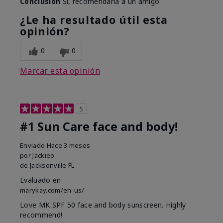
Conclusión
Sí, recomendaría a un amigo
¿Le ha resultado útil esta
opinión?
0
0
Marcar esta opinión
5
#1 Sun Care face and body!
Enviado
Hace 3 meses
por
Jackieo
de
Jacksonville FL
Evaluado en
marykay.com/en-us/
Love MK SPF 50 face and body sunscreen. Highly
recommend!