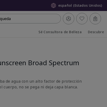
español (Estados Unidos)
queda
Sé Consultora de Belleza
Descubre
Collapsed
Expanded
unscreen Broad Spectrum
ba de agua con un alto factor de protección
 el cuerpo, no se pega ni deja capa blanca.