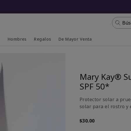
Bús
s
Hombres
Regalos
De Mayor Venta
Collapsed
Expanded
Mary Kay® S
SPF 50*
Protector solar a prue
solar para el rostro y
$30.00