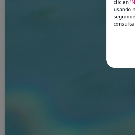
clic en
'
usando n
seguimie
consulta