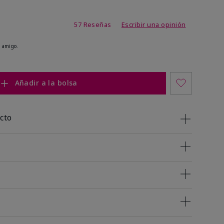
de 4,2 de 5
57 Reseñas
Escribir una opinión
 amigo.
Añadir a la bolsa
cto