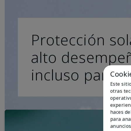
Protección sol
alto desempe
incluso para lo
Cooki
Este sit
otras te
operativ
experien
haces del
para ana
anuncios