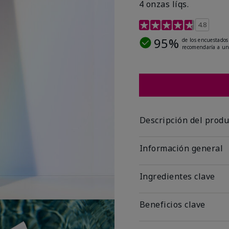
4 onzas líqs.
Calificación de clientes 
4.8
95%
de los encuestados
recomendaría a un
Descripción del produ
Información general
Ingredientes clave
Beneficios clave