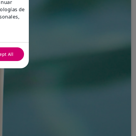
tinuar
nologías de
sonales,
ept All