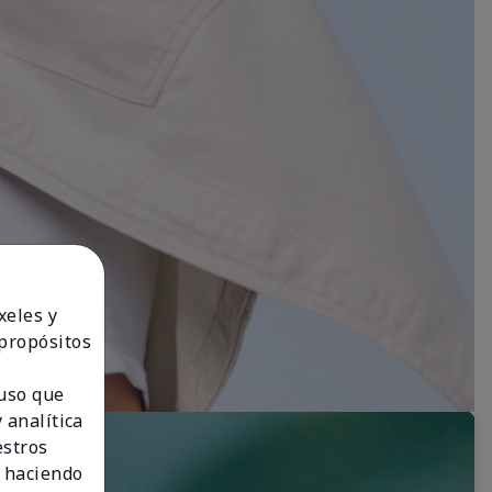
xeles y
 propósitos
 uso que
 analítica
estros
 haciendo