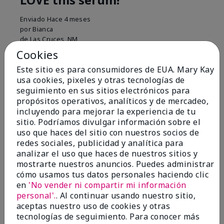
Enviado
Hace 4 meses
por
Bianca
de
Las Cruces, NM
Cookies
Evaluado en
marykay.com/en-us/
Este sitio es para consumidores de EUA. Mary Kay
My skin felt noticeably smoother just a few weeks
usa cookies, pixeles y otras tecnologías de
after using this MK Brightener. I was genuinely
seguimiento en sus sitios electrónicos para
surprised what a difference it made for my skin tone
propósitos operativos, analíticos y de mercadeo,
and smoothness. I highly recommend!
incluyendo para mejorar la experiencia de tu
sitio. Podríamos divulgar información sobre el
Mostrar Traducción
uso que haces del sitio con nuestros socios de
redes sociales, publicidad y analítica para
Conclusión
Sí, recomendaría a un amigo
analizar el uso que haces de nuestros sitios y
¿Le ha resultado útil esta
mostrarte nuestros anuncios. Puedes administrar
opinión?
cómo usamos tus datos personales haciendo clic
en
'No vender ni compartir mi información
8
0
personal'.
. Al continuar usando nuestro sitio,
aceptas nuestro uso de cookies y otras
Marcar esta opinión
tecnologías de seguimiento. Para conocer más