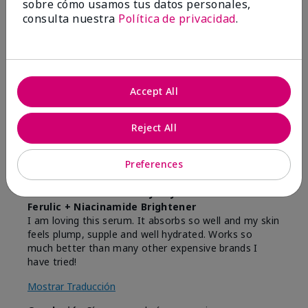
sobre cómo usamos tus datos personales,
consulta nuestra
Política de privacidad
.
5
Love this serum!
Enviado
Hace 9 meses
Accept All
por
Hannah
de
San Antonio
Reject All
Comprador verificado
Evaluado en
Preferences
marykay.com/en-us/
Comentarios sobre Mary Kay Clinical Solutions®
Ferulic + Niacinamide Brightener
I am loving this serum. It absorbs so well and my skin
feels plump, supple and well hydrated. Works so
much better than many other expensive brands I
have tried!
Mostrar Traducción