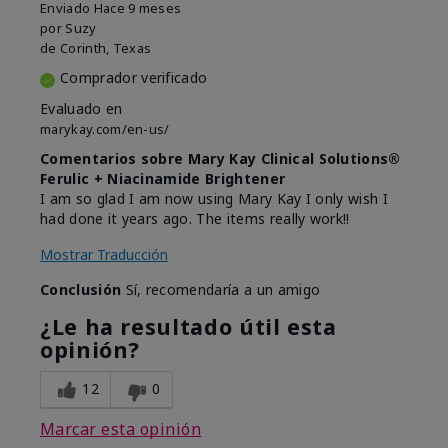
Enviado
Hace 9 meses
por
Suzy
de
Corinth, Texas
Comprador verificado
Evaluado en
marykay.com/en-us/
Comentarios sobre Mary Kay Clinical Solutions®
Ferulic + Niacinamide Brightener
I am so glad I am now using Mary Kay I only wish I
had done it years ago. The items really work!!
Mostrar Traducción
Conclusión
Sí, recomendaría a un amigo
¿Le ha resultado útil esta
opinión?
12
0
Marcar esta opinión