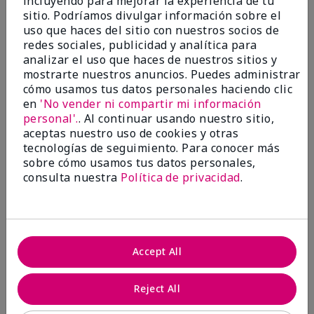
incluyendo para mejorar la experiencia de tu
investigación contra el cáncer, erradicar
sitio. Podríamos divulgar información sobre el
la violencia doméstica, promover el
uso que haces del sitio con nuestros socios de
empoderamiento económico y
redes sociales, publicidad y analítica para
transformar comunidades.
analizar el uso que haces de nuestros sitios y
mostrarte nuestros anuncios. Puedes administrar
cómo usamos tus datos personales haciendo clic
en
'No vender ni compartir mi información
personal'.
. Al continuar usando nuestro sitio,
aceptas nuestro uso de cookies y otras
tecnologías de seguimiento. Para conocer más
sobre cómo usamos tus datos personales,
consulta nuestra
Política de privacidad
.
Juntas hacemos la diferencia.
Accept All
Únete al programa global El rosa cambia
vidas® de Mary Kay y ayuda a cambiar la
Reject All
vida de mujeres y sus familias en todo el
mundo. En Estados Unidos, del 26 de abril