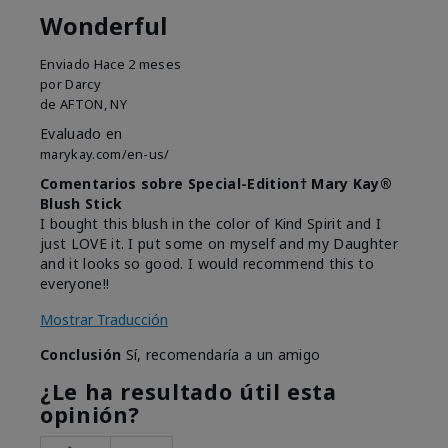
Wonderful
Enviado
Hace 2 meses
por
Darcy
de
AFTON, NY
Evaluado en
marykay.com/en-us/
Comentarios sobre Special-Edition† Mary Kay®
Blush Stick
I bought this blush in the color of Kind Spirit and I
just LOVE it. I put some on myself and my Daughter
and it looks so good. I would recommend this to
everyone!!
Mostrar Traducción
Conclusión
Sí, recomendaría a un amigo
¿Le ha resultado útil esta
opinión?