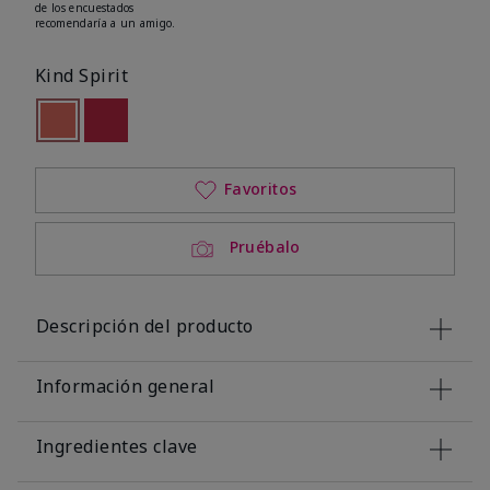
de los encuestados
recomendaría a un amigo.
Kind Spirit
seleccionado
Out of stock
Out of stock
Favoritos
Pruébalo
Descripción del producto
Información general
Ingredientes clave