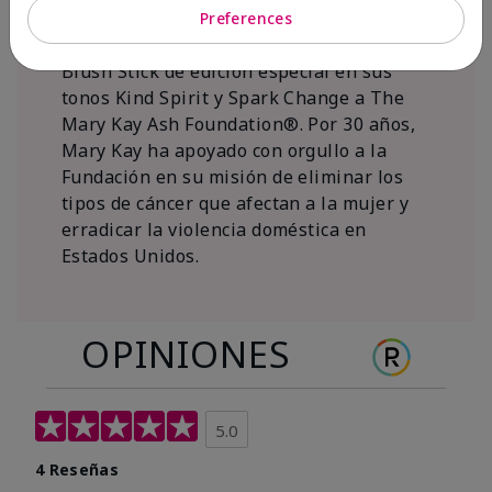
al 15 de noviembre de 2026, Mary Kay Inc.
Preferences
donará $1 de cada venta del Mary Kay®
Blush Stick de edición especial en sus
tonos Kind Spirit y Spark Change a The
Mary Kay Ash Foundation®. Por 30 años,
Mary Kay ha apoyado con orgullo a la
Fundación en su misión de eliminar los
tipos de cáncer que afectan a la mujer y
erradicar la violencia doméstica en
Estados Unidos.
OPINIONES
5.0
4 Reseñas