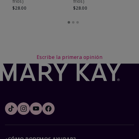
fríos)
fríos)
$9
$28.00
$28.00
Escribe la primera opinión