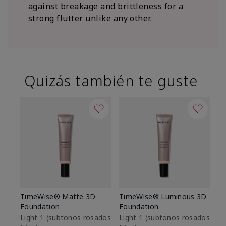
against breakage and brittleness for a
strong flutter unlike any other.
Quizás también te guste
TimeWise® Matte 3D
TimeWise® Luminous 3D
Sk
Foundation
Foundation
De
es
Light 1​ (subtonos rosados
Light 1​ (subtonos rosados