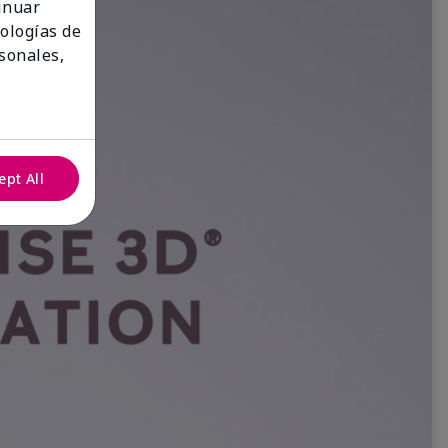
tinuar
nologías de
sonales,
ept All