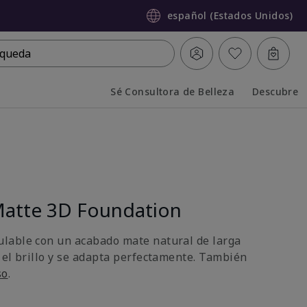
español (Estados Unidos)
queda
Sé Consultora de Belleza
Descubre
Collapsed
Expanded
atte 3D Foundation
lable con un acabado mate natural de larga
 el brillo y se adapta perfectamente. También
so
.