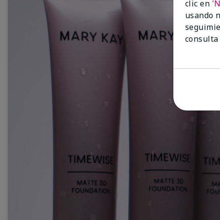
clic en
'
usando n
seguimie
consulta