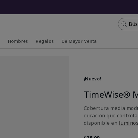
Bús
s
Hombres
Regalos
De Mayor Venta
Collapsed
Expanded
¡Nuevo!
TimeWise® M
Cobertura media modu
duración que controla
disponible en
lumino
$28.00