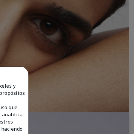
xeles y
 propósitos
 uso que
 analítica
estros
 haciendo