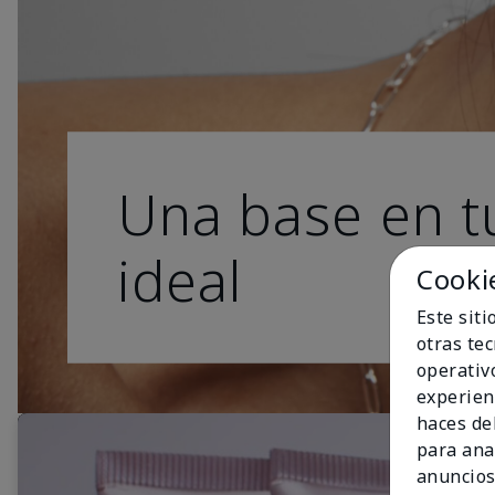
Una base en t
ideal
Cooki
Este sit
otras te
operativ
experien
haces del
para ana
anuncios