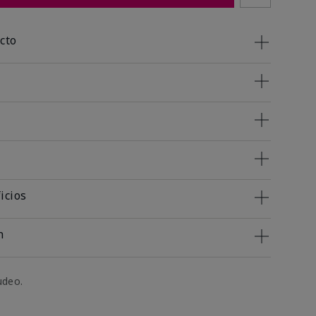
cto
icios
n
udeo.