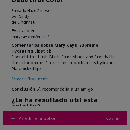
Enviado
Hace 2 meses
por
Cindy
de
Cincinnati
Evaluado en
marykay.com/en-us/
Comentarios sobre Mary Kay® Supreme
Hydrating Lipstick
I bought the Hush Blush Shine shade and I ready like
the color on me. It goes on smooth and is hydrating.
No cracked lips.
Mostrar Traducción
Conclusión
Sí, recomendaría a un amigo
¿Le ha resultado útil esta
opinión?
4
0
Añadir a la bolsa
$22.00
Marcar esta opinión