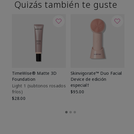
Quizás también te guste
TimeWise® Matte 3D
Skinvigorate™ Duo Facial
T
Foundation
Device de edición
Fo
especial†
Light 1​ (subtonos rosados
Li
fríos)
$95.00
fr
$28.00
$2