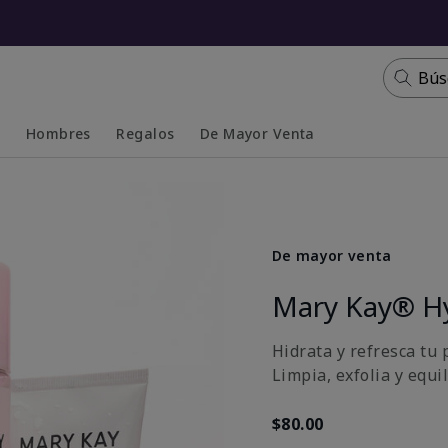
Bús
s
Hombres
Regalos
De Mayor Venta
Collapsed
Expanded
De mayor venta
Mary Kay® H
Hidrata y refresca tu p
Limpia, exfolia y equi
$80.00