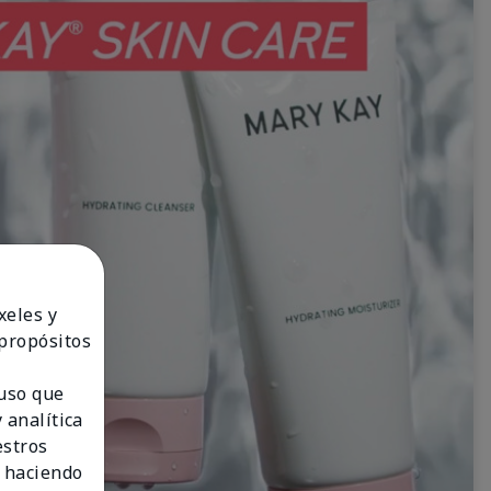
xeles y
 propósitos
 uso que
 analítica
estros
 haciendo