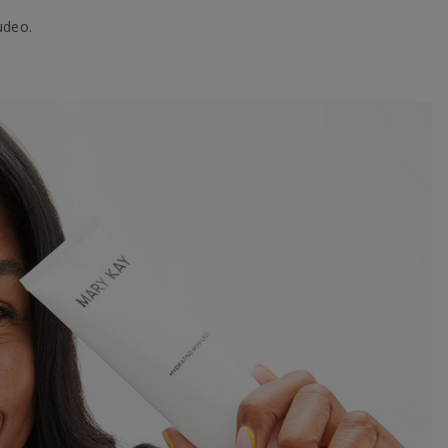
udeo.