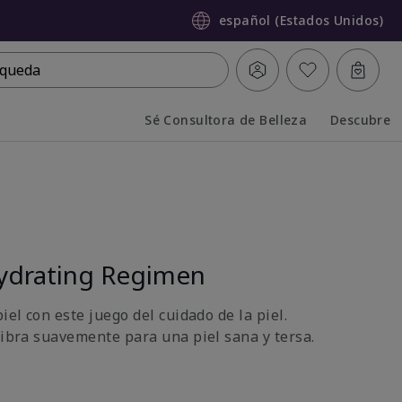
español (Estados Unidos)
queda
Sé Consultora de Belleza
Descubre
Collapsed
Expanded
ydrating Regimen
iel con este juego del cuidado de la piel.
libra suavemente para una piel sana y tersa.