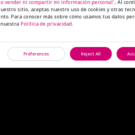
No vender ni compartir mi información personal'.
. Al con
uestro sitio, aceptas nuestro uso de cookies y otras tec
nto. Para conocer más sobre cómo usamos tus datos per
 nuestra
Política de privacidad
.
Preferences
Reject All
Acc