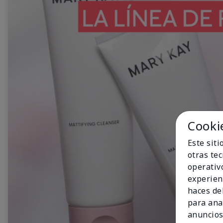
Cooki
Este sit
otras te
operativ
experien
haces del
para ana
anuncios