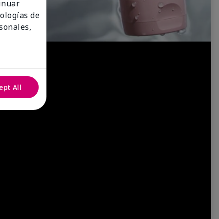
tinuar
nologías de
sonales,
ept All