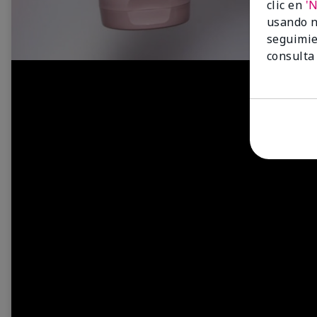
clic en
'
usando n
seguimie
consulta