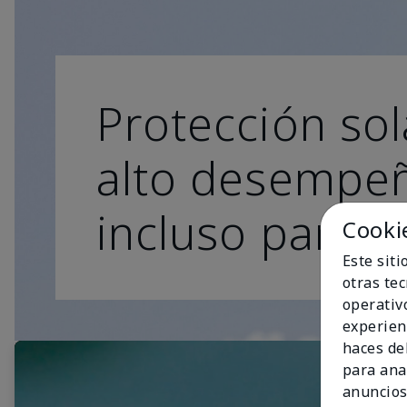
Protección sol
alto desempe
incluso para lo
Cooki
Este sit
otras te
operativ
experien
haces del
para ana
anuncios