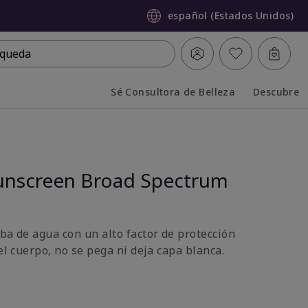
español (Estados Unidos)
queda
Sé Consultora de Belleza
Descubre
Collapsed
Expanded
unscreen Broad Spectrum
ba de agua con un alto factor de protección
 el cuerpo, no se pega ni deja capa blanca.