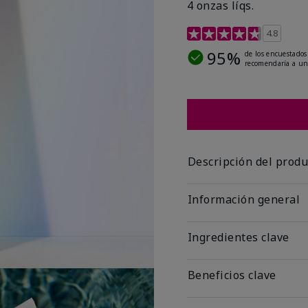
4 onzas líqs.
Calificación de clientes 
4.8
95%
de los encuestados
recomendaría a un
Descripción del produ
Información general
Ingredientes clave
Beneficios clave