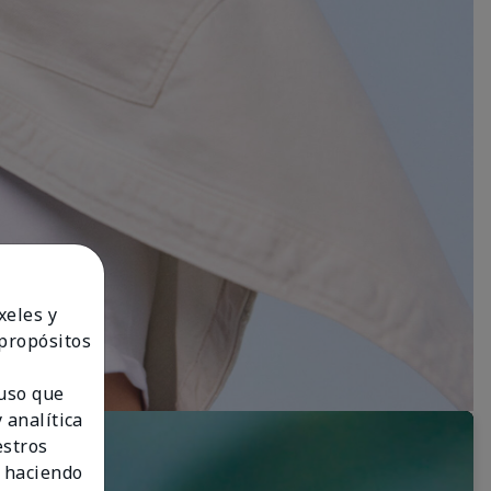
xeles y
 propósitos
 uso que
 analítica
estros
 haciendo