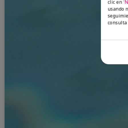
clic en
'
usando n
seguimie
consulta