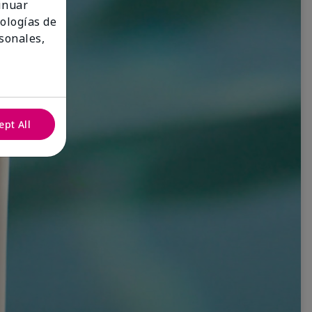
tinuar
nologías de
sonales,
ept All