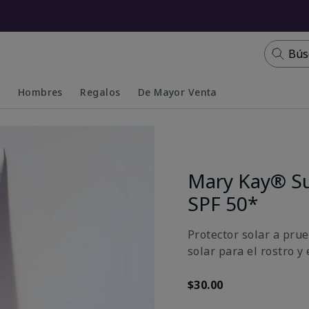
Bús
s
Hombres
Regalos
De Mayor Venta
Collapsed
Expanded
Mary Kay® S
SPF 50*
Protector solar a prue
solar para el rostro y
$30.00