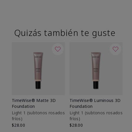
Quizás también te guste
TimeWise® Matte 3D
TimeWise® Luminous 3D
Sk
Foundation
Foundation
De
es
Light 1​ (subtonos rosados
Light 1​ (subtonos rosados
fríos)
fríos)
$9
$28.00
$28.00