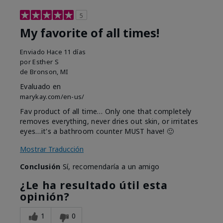
5
My favorite of all times!
Enviado
Hace 11 días
por
Esther S
de
Bronson, MI
Evaluado en
marykay.com/en-us/
Fav product of all time… Only one that completely
removes everything, never dries out skin, or irritates
eyes…it's a bathroom counter MUST have! 🙂
Mostrar Traducción
Conclusión
Sí, recomendaría a un amigo
¿Le ha resultado útil esta
opinión?
1
0