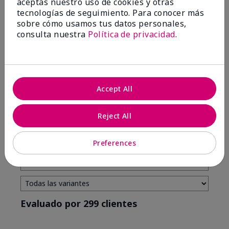
aceptas nuestro uso de cookies y otras
tecnologías de seguimiento. Para conocer más
4 estrellas
7
sobre cómo usamos tus datos personales,
3 estrellas
2
consulta nuestra
Política de privacidad
.
2 estrellas
0
1 estrella
3
Accept All
Tono De Piel
Filtrar
Reject All
reseñas
por
Tono
Preferences
de
piel
Evaluado por 299 clientes