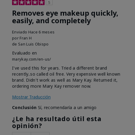
5
Removes eye makeup quickly,
easily, and completely
Enviado
Hace 6 meses
por
Fran H
de
San Luis Obispo
Evaluado en
marykay.com/en-us/
I've used this for years. Tried a different brand
recently..so called oil free. Very expensive well known
brand. Didn't work as well as Mary Kay. Returned it,
ordering more Mary Kay remover now.
Mostrar Traducción
Conclusión
Sí, recomendaría a un amigo
¿Le ha resultado útil esta
opinión?