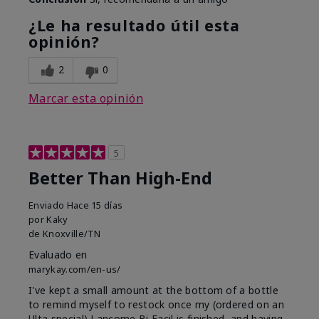
¿Le ha resultado útil esta
opinión?
2
0
Marcar esta opinión
5
Better Than High-End
Enviado
Hace 15 días
por
Kaky
de
Knoxville/TN
Evaluado en
marykay.com/en-us/
I've kept a small amount at the bottom of a bottle
to remind myself to restock once my (ordered on an
Ulta special) Lancome Bi Facil is finished, and having