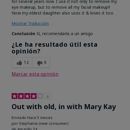
for several years now. I use it not only to remove my
eye makeup, but to remove all my facial makeup!!
Now my eldest daughter also uses it & loves it too.
Mostrar Traducción
Conclusión
Sí, recomendaría a un amigo
¿Le ha resultado útil esta
opinión?
12
0
Marcar esta opinión
4
Out with old, in with Mary Kay
Enviado
Hace 5 meses
por
Stephanie (new consumer)
de
Amarillo,TX