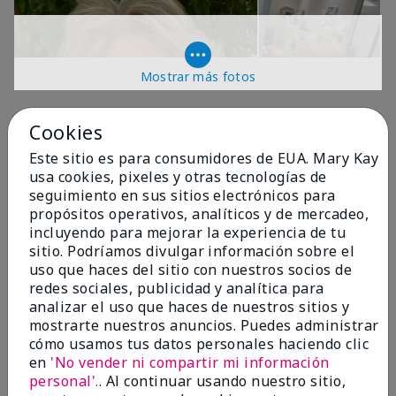
Mostrar más fotos
OPINIONES
Cookies
Este sitio es para consumidores de EUA. Mary Kay
usa cookies, pixeles y otras tecnologías de
4.9
seguimiento en sus sitios electrónicos para
propósitos operativos, analíticos y de mercadeo,
299 Reseñas
incluyendo para mejorar la experiencia de tu
sitio. Podríamos divulgar información sobre el
Escribir Una Opinión
uso que haces del sitio con nuestros socios de
redes sociales, publicidad y analítica para
99%
analizar el uso que haces de nuestros sitios y
mostrarte nuestros anuncios. Puedes administrar
de los encuestados recomendaría a un amigo.
cómo usamos tus datos personales haciendo clic
en
'No vender ni compartir mi información
personal'.
. Al continuar usando nuestro sitio,
5 estrellas
287