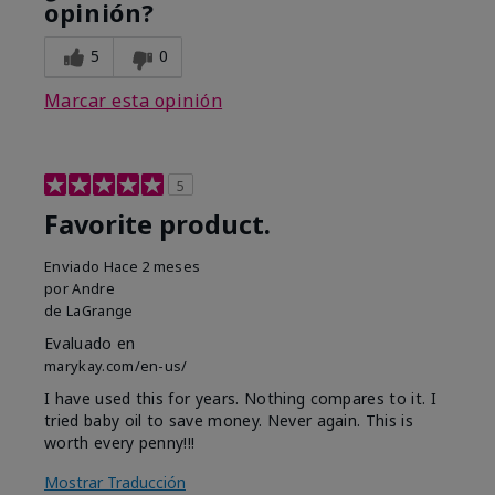
opinión?
5
0
Marcar esta opinión
5
Favorite product.
Enviado
Hace 2 meses
por
Andre
de
LaGrange
Evaluado en
marykay.com/en-us/
I have used this for years. Nothing compares to it. I
tried baby oil to save money. Never again. This is
worth every penny!!!
Mostrar Traducción