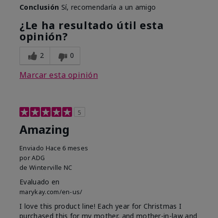
Conclusión
Sí, recomendaría a un amigo
¿Le ha resultado útil esta
opinión?
2
0
Marcar esta opinión
5
Amazing
Enviado
Hace 6 meses
por
ADG
de
Winterville NC
Evaluado en
marykay.com/en-us/
I love this product line! Each year for Christmas I
purchased this for my mother, and mother-in-law and