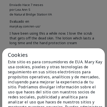
Enviado
Hace 7 meses
por
Lea Ann S
de
Natural Bridge Station VA
Evaluado en
marykay.com/en-us/
I have been using this a while now. I love the scrub
that gets off the dead skin. The lotion which lasts a
long time and the hand protection cream
Mostrar Traducción
Cookies
Conclusión
Sí, recomendaría a un amigo
Este sitio es para consumidores de EUA. Mary Kay
usa cookies, pixeles y otras tecnologías de
¿Le ha resultado útil esta
seguimiento en sus sitios electrónicos para
opinión?
propósitos operativos, analíticos y de mercadeo,
incluyendo para mejorar la experiencia de tu
15
0
sitio. Podríamos divulgar información sobre el
uso que haces del sitio con nuestros socios de
Marcar esta opinión
redes sociales, publicidad y analítica para
analizar el uso que haces de nuestros sitios y
mostrarte nuestros anuncios. Puedes administrar