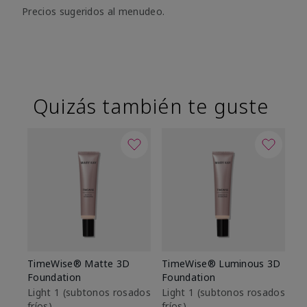
Precios sugeridos al menudeo.
Quizás también te guste
TimeWise® Matte 3D
TimeWise® Luminous 3D
Sk
Foundation
Foundation
De
es
Light 1​ (subtonos rosados
Light 1​ (subtonos rosados
fríos)
fríos)
$9