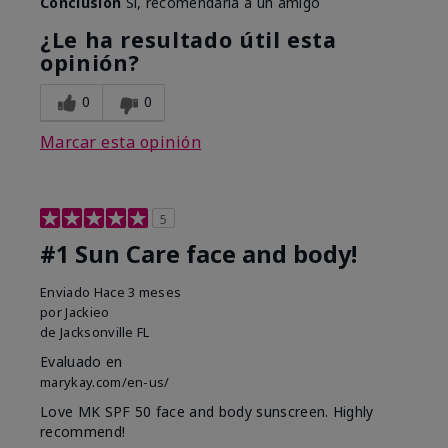
Conclusión
Sí, recomendaría a un amigo
¿Le ha resultado útil esta
opinión?
0
0
Marcar esta opinión
5
#1 Sun Care face and body!
Enviado
Hace 3 meses
por
Jackieo
de
Jacksonville FL
Evaluado en
marykay.com/en-us/
Love MK SPF 50 face and body sunscreen. Highly
recommend!