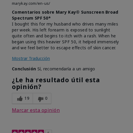
marykay.com/en-us/
Comentarios sobre Mary Kay® Sunscreen Broad
Spectrum SPF 50*
I bought this for my husband who drives many miles
per week. His left forearm is exposed to sunlight
quite often and begins to itch with a rash. When he
began using this heavier SPF 50, it helped immensely
and we feel better to escape effects of skin cancer.
Mostrar Traducción
Conclusión
Sí, recomendaría a un amigo
¿Le ha resultado útil esta
opinión?
19
0
Marcar esta opinión
5