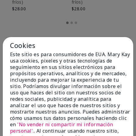
fríos)
fríos)
$9
$28.00
$28.00
Cookies
Este sitio es para consumidores de EUA. Mary Kay
usa cookies, pixeles y otras tecnologías de
seguimiento en sus sitios electrónicos para
propósitos operativos, analíticos y de mercadeo,
incluyendo para mejorar la experiencia de tu
sitio. Podríamos divulgar información sobre el
uso que haces del sitio con nuestros socios de
redes sociales, publicidad y analítica para
OPINIONES
analizar el uso que haces de nuestros sitios y
mostrarte nuestros anuncios. Puedes administrar
cómo usamos tus datos personales haciendo clic
en
'No vender ni compartir mi información
4.8
personal'.
. Al continuar usando nuestro sitio,