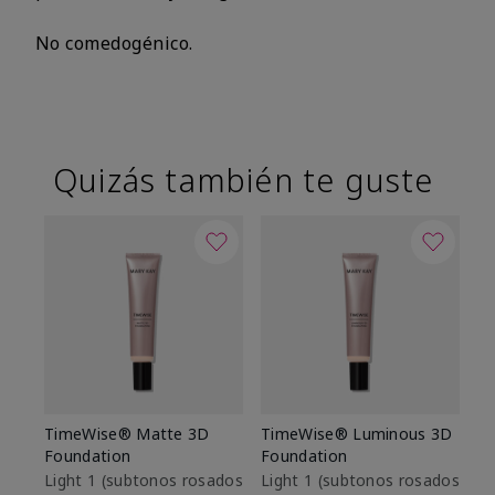
No comedogénico.
Quizás también te guste
TimeWise® Matte 3D
TimeWise® Luminous 3D
Sk
Foundation
Foundation
De
es
Light 1​ (subtonos rosados
Light 1​ (subtonos rosados