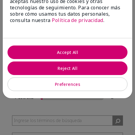
aceptas nuestro uso de cookies y otras
57 Reseñas
tecnologías de seguimiento. Para conocer más
sobre cómo usamos tus datos personales,
Escribir Una Opinión
consulta nuestra
Política de privacidad
.
95%
de los encuestados recomendaría a un amigo.
Accept All
5 estrellas
54
4 estrellas
0
Reject All
3 estrellas
1
Preferences
2 estrellas
0
1 estrella
2