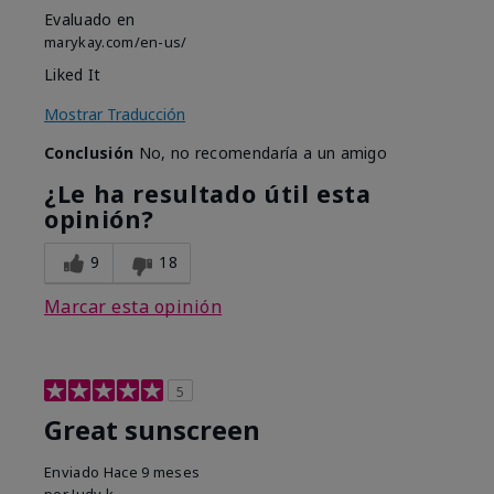
Evaluado en
marykay.com/en-us/
Liked It
Mostrar Traducción
Conclusión
No, no recomendaría a un amigo
¿Le ha resultado útil esta
opinión?
9
18
Marcar esta opinión
5
Great sunscreen
Enviado
Hace 9 meses
por
Judy k