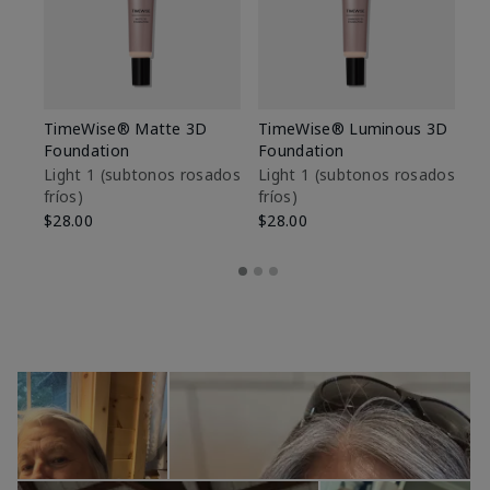
TimeWise® Matte 3D
TimeWise® Luminous 3D
Sk
Foundation
Foundation
De
es
Light 1​ (subtonos rosados
Light 1​ (subtonos rosados
fríos)
fríos)
$9
$28.00
$28.00