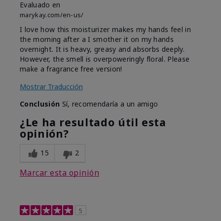
Evaluado en
marykay.com/en-us/
I love how this moisturizer makes my hands feel in
the morning after a I smother it on my hands
overnight. It is heavy, greasy and absorbs deeply.
However, the smell is overpoweringly floral. Please
make a fragrance free version!
Mostrar Traducción
Conclusión
Sí, recomendaría a un amigo
¿Le ha resultado útil esta
opinión?
15
2
Marcar esta opinión
5