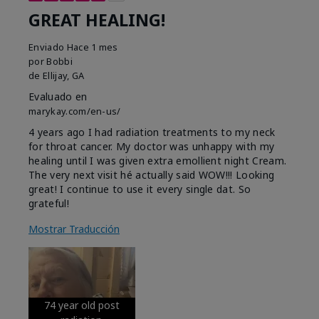
GREAT HEALING!
Enviado
Hace 1 mes
por
Bobbi
de
Ellijay, GA
Evaluado en
marykay.com/en-us/
4 years ago I had radiation treatments to my neck
for throat cancer. My doctor was unhappy with my
healing until I was given extra emollient night Cream.
The very next visit hé actually said WOW!!! Looking
great! I continue to use it every single dat. So
grateful!
Mostrar Traducción
74 year old post