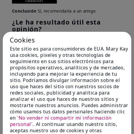
radiation.
Conclusión
Sí, recomendaría a un amigo
¿Le ha resultado útil esta
opinión?
Cookies
6
0
Este sitio es para consumidores de EUA. Mary Kay
Marcar esta opinión
usa cookies, pixeles y otras tecnologías de
seguimiento en sus sitios electrónicos para
propósitos operativos, analíticos y de mercadeo,
incluyendo para mejorar la experiencia de tu
5
sitio. Podríamos divulgar información sobre el
Great Night time emollient
uso que haces del sitio con nuestros socios de
redes sociales, publicidad y analítica para
Enviado
Hace 2 meses
analizar el uso que haces de nuestros sitios y
por
Sonia G
mostrarte nuestros anuncios. Puedes administrar
de
Chicago'Il
cómo usamos tus datos personales haciendo clic
en
'No vender ni compartir mi información
Evaluado en
personal'.
. Al continuar usando nuestro sitio,
marykay.com/en-us/
aceptas nuestro uso de cookies y otras
I use the product on my Dad, after dialysis his skin