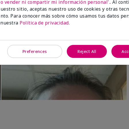
No vender ni compartir mi información personal'.
. Al con
Luminous 3D Foundation
Skinvigorate™ Duo Facial Devic
uestro sitio, aceptas nuestro uso de cookies y otras tec
especial†
btonos rosados fríos)
nto. Para conocer más sobre cómo usamos tus datos per
$95.00
 nuestra
Política de privacidad
.
Preferences
Reject All
Acc