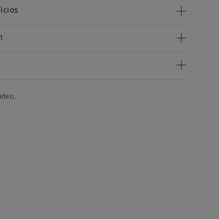
icios
n
udeo.