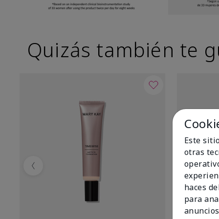
Quizás también te g
Cooki
Este sit
otras te
operativ
Previous
experien
haces del
para ana
anuncios