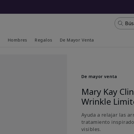
Bús
s
Hombres
Regalos
De Mayor Venta
Collapsed
Expanded
De mayor venta
Mary Kay Cli
Wrinkle Limi
Ayuda a relajar las ar
tratamiento inspirado
visibles.