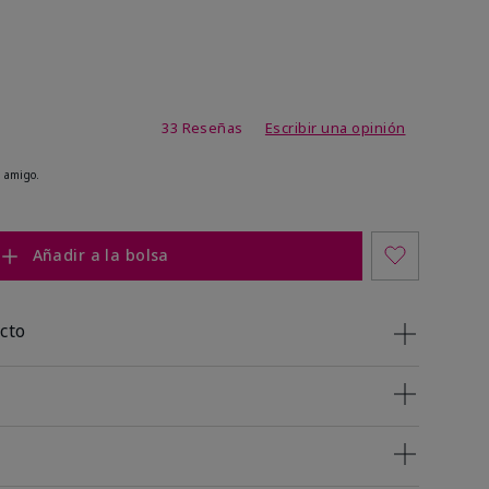
de 4,9 de 5
33 Reseñas
Escribir una opinión
 amigo.
Añadir a la bolsa
cto