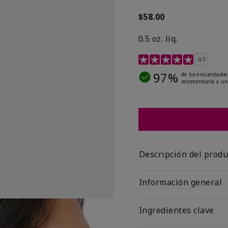
$58.00
0.5 oz. líq.
Calificación de clientes 
4.9
97%
de los encuestados
recomendaría a un
Descripción del produ
Información general
Ingredientes clave