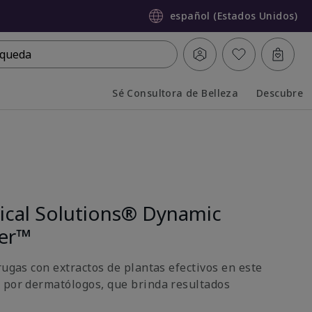
español (Estados Unidos)
queda
Sé Consultora de Belleza
Descubre
Collapsed
Expanded
nical Solutions® Dynamic
ter™
rugas con extractos de plantas efectivos en este
 por dermatólogos, que brinda resultados