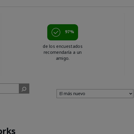
97%
de los encuestados
recomendaría a un
amigo.
orks