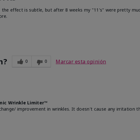
e the effect is subtle, but after 8 weeks my "11's" were pretty muc
ore.
n?
0
0
Marcar esta opinión
mic Wrinkle Limiter™
change/ improvement in wrinkles. It doesn't cause any irritation th