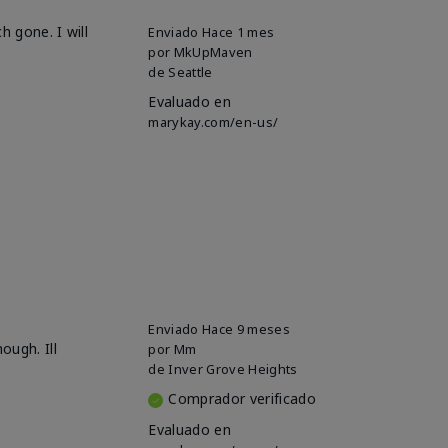
h gone. I will
Enviado
Hace 1 mes
por
MkUpMaven
de
Seattle
Evaluado en
marykay.com/en-us/
Enviado
Hace 9 meses
ough. Ill
por
Mm
de
Inver Grove Heights
Comprador verificado
Evaluado en