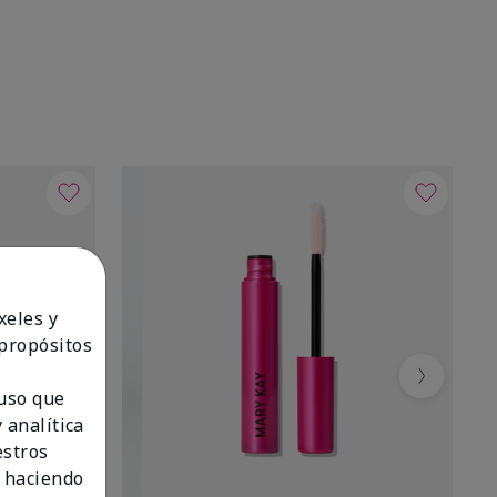
xeles y
 propósitos
Next
 uso que
 analítica
estros
 haciendo