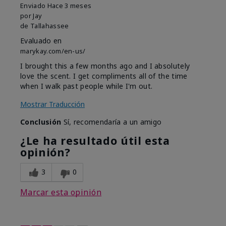
Enviado
Hace 3 meses
por
Jay
de
Tallahassee
Evaluado en
marykay.com/en-us/
I brought this a few months ago and I absolutely
love the scent. I get compliments all of the time
when I walk past people while I'm out.
Mostrar Traducción
Conclusión
Sí, recomendaría a un amigo
¿Le ha resultado útil esta
opinión?
3
0
Marcar esta opinión