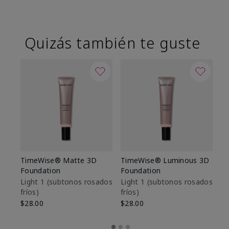
Quizás también te guste
TimeWise® Matte 3D
TimeWise® Luminous 3D
Sk
Foundation
Foundation
De
es
Light 1​ (subtonos rosados
Light 1​ (subtonos rosados
fríos)
fríos)
$9
$28.00
$28.00