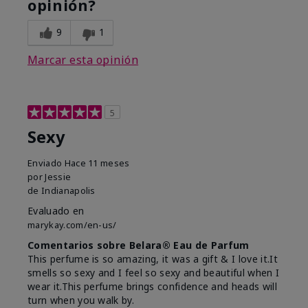
opinión?
9
1
Marcar esta opinión
5
Sexy
Enviado
Hace 11 meses
por
Jessie
de
Indianapolis
Evaluado en
marykay.com/en-us/
Comentarios sobre Belara® Eau de Parfum
This perfume is so amazing, it was a gift & I love it.It
smells so sexy and I feel so sexy and beautiful when I
wear it.This perfume brings confidence and heads will
turn when you walk by.