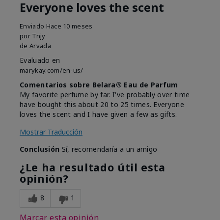
Everyone loves the scent
Enviado
Hace 10 meses
por
Tnjy
de
Arvada
Evaluado en
marykay.com/en-us/
Comentarios sobre Belara® Eau de Parfum
My favorite perfume by far. I've probably over time
have bought this about 20 to 25 times. Everyone
loves the scent and I have given a few as gifts.
Mostrar Traducción
Conclusión
Sí, recomendaría a un amigo
¿Le ha resultado útil esta
opinión?
8
1
Marcar esta opinión