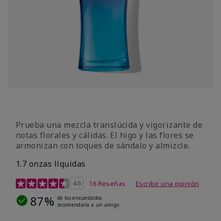
Prueba una mezcla translúcida y vigorizante de
notas florales y cálidas. El higo y las flores se
armonizan con toques de sándalo y almizcle.
1.7 onzas líquidas
Calificación de clientes de 4,5 de 5
4.6
16 Reseñas
Escribir una opinión
87%
de los encuestados
recomendaría a un amigo.