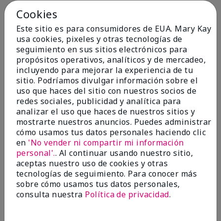
Cookies
Conclusión
Sí, recomendaría a un amigo
Este sitio es para consumidores de EUA. Mary Kay
¿Le ha resultado útil esta
usa cookies, pixeles y otras tecnologías de
opinión?
seguimiento en sus sitios electrónicos para
propósitos operativos, analíticos y de mercadeo,
4
0
incluyendo para mejorar la experiencia de tu
sitio. Podríamos divulgar información sobre el
Marcar esta opinión
uso que haces del sitio con nuestros socios de
redes sociales, publicidad y analítica para
analizar el uso que haces de nuestros sitios y
5
mostrarte nuestros anuncios. Puedes administrar
cómo usamos tus datos personales haciendo clic
Kristen
en
'No vender ni compartir mi información
personal'.
. Al continuar usando nuestro sitio,
Enviado
Hace 10 meses
aceptas nuestro uso de cookies y otras
por
Jennifer
tecnologías de seguimiento. Para conocer más
de
MECHANCSBRG
sobre cómo usamos tus datos personales,
Comprador verificado
consulta nuestra
Política de privacidad
.
Evaluado en
marykay.com/en-us/