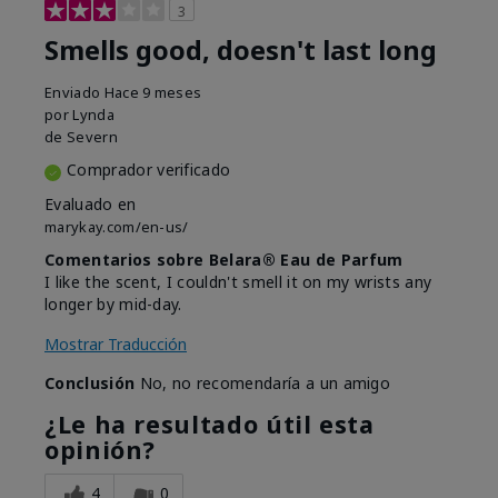
3
Smells good, doesn't last long
Enviado
Hace 9 meses
por
Lynda
de
Severn
Comprador verificado
Evaluado en
marykay.com/en-us/
Comentarios sobre Belara® Eau de Parfum
I like the scent, I couldn't smell it on my wrists any
longer by mid-day.
Mostrar Traducción
Conclusión
No, no recomendaría a un amigo
¿Le ha resultado útil esta
opinión?
4
0