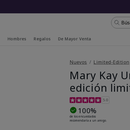
Bús
s
Hombres
Regalos
De Mayor Venta
Collapsed
Expanded
Nuevos
Limited-Edition
Mary Kay U
edición lim
Calificación de clientes de 5
5.0
100%
de los encuestados
recomendaría a un amigo.