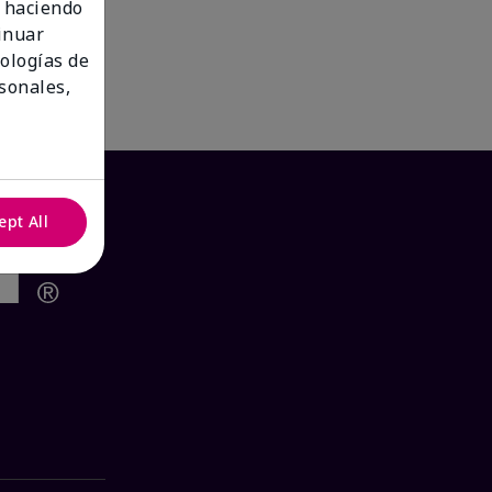
 haciendo
tinuar
nologías de
sonales,
ept All