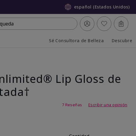
español (Estados Unidos)
queda
Sé Consultora de Belleza
Descubre
Collapsed
Expanded
nlimited® Lip Gloss de
itada†
 de 5
7 Reseñas
Escribir una opinión