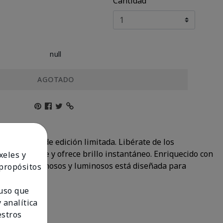
Cantidad
null
AGOTADO
 tres tonos de edición limitada. Libérate de los
a suavemente y ofrece brillo instantáneo. Enriquecido con
xeles y
acabados cremosos y luminosos está diseñada para
 propósitos
 uso que
 analítica
estros