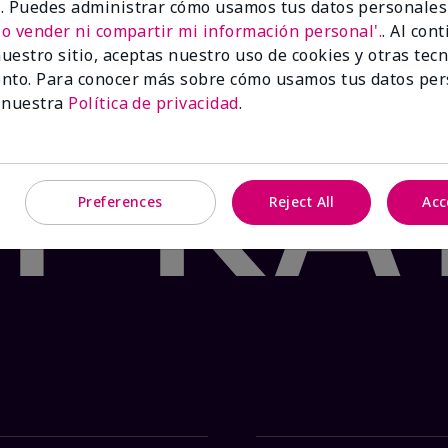
 para irritación y alergias en la piel
. Puedes administrar cómo usamos tus datos personales
No vender ni compartir mi información personal'.
. Al con
uestro sitio, aceptas nuestro uso de cookies y otras tec
hasta agotar existencias.
nto. Para conocer más sobre cómo usamos tus datos per
ido al menudeo.
 nuestra
Política de privacidad
.
Preferences
Reject All
Acc