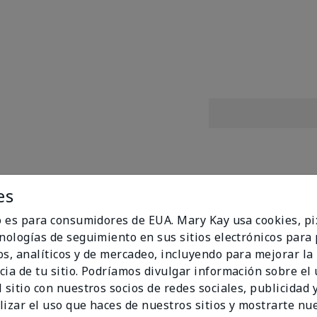
es
mula con nuevos tonos! Lleva tu brillo al siguiente nivel con
 pegajosos con un brillo de última generación que se desliz
io es para consumidores de EUA. Mary Kay usa cookies, pi
y E, esta fórmula humectante en tonos deslumbrantes con 
cnologías de seguimiento en sus sitios electrónicos para
da tono de piel, estado de ánimo y ocasión.
os, analíticos y de mercadeo, incluyendo para mejorar la
a con vitaminas C y E
cia de tu sitio. Podríamos divulgar información sobre el
para cada tono de piel y ocasión
 sitio con nuestros socios de redes sociales, publicidad y
o por dermatólogos
lizar el uso que haces de nuestros sitios y mostrarte nu