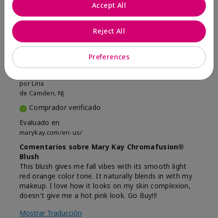
Marcar esta opinión
Accept All
Reject All
5
Beautiful
Preferences
Enviado
Hace 9 meses
por
Lina
de
Camden, NJ
Comprador verificado
Evaluado en
marykay.com/en-us/
Comentarios sobre Mary Kay Chromafusion®
Blush
This blush gives me fall vibes with its smooth light
red orange color tone. It naturally blends in with my
makeup. I love how it looks on my skin complexion,
doesn't give me a hot pink look. Go Buy!!!
Mostrar Traducción