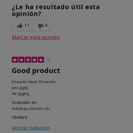
¿Le ha resultado útil esta
opinión?
11
0
Marcar esta opinión
5
Good product
Enviado
Hace 10 meses
por
ggtg
de
tggttg
Evaluado en
marykay.com/en-us/
tdedwd
Mostrar Traducción