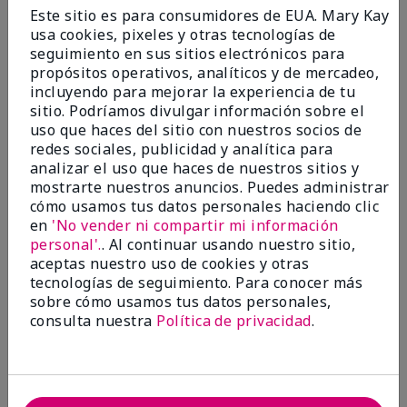
Enviado
Hace 9 meses
Este sitio es para consumidores de EUA. Mary Kay
por
Bette B.
usa cookies, pixeles y otras tecnologías de
de
Green Valley
seguimiento en sus sitios electrónicos para
Comprador verificado
propósitos operativos, analíticos y de mercadeo,
incluyendo para mejorar la experiencia de tu
Evaluado en
sitio. Podríamos divulgar información sobre el
marykay.com/en-us/
uso que haces del sitio con nuestros socios de
Comentarios sobre Mary Kay Chromafusion®
redes sociales, publicidad y analítica para
Blush
analizar el uso que haces de nuestros sitios y
The blush is hard to get used to - it goes on very
mostrarte nuestros anuncios. Puedes administrar
heavy and then needs to be softened. I think I will
cómo usamos tus datos personales haciendo clic
stick with my old brand for now.
en
'No vender ni compartir mi información
personal'.
. Al continuar usando nuestro sitio,
Mostrar Traducción
aceptas nuestro uso de cookies y otras
tecnologías de seguimiento. Para conocer más
Conclusión
No, no recomendaría a un amigo
sobre cómo usamos tus datos personales,
¿Le ha resultado útil esta
consulta nuestra
Política de privacidad
.
opinión?
16
5