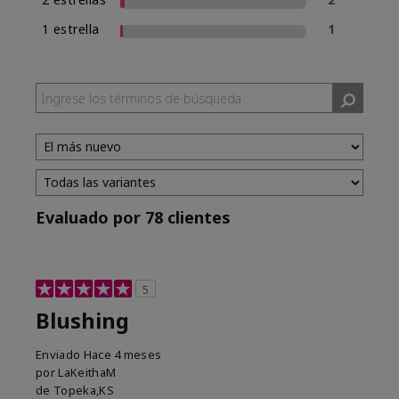
1 estrella
1
Evaluado por 78 clientes
5
Blushing
Enviado
Hace 4 meses
por
LaKeithaM
de
Topeka,KS