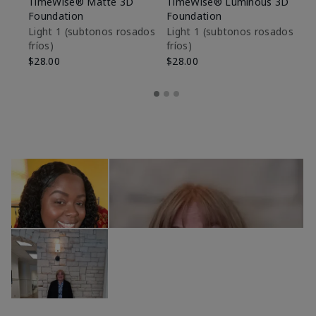
TimeWise® Matte 3D
TimeWise® Luminous 3D
Sk
Foundation
Foundation
De
es
Light 1​ (subtonos rosados
Light 1​ (subtonos rosados
fríos)
fríos)
$9
$28.00
$28.00