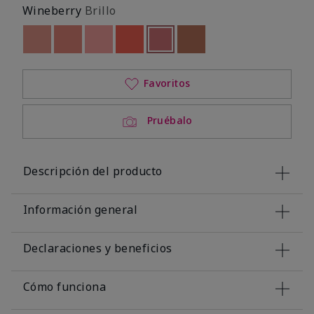
Wineberry
Brillo
Out of stock
Out of stock
Out of stock
Out of stock
seleccionado
Out of stock
Out of stock
Favoritos
Pruébalo
Descripción del producto
Información general
Declaraciones y beneficios
Cómo funciona