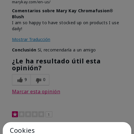
marykay.com/en-us/
Comentarios sobre Mary Kay Chromafusion®
Blush
I am so happy to have stocked up on products I use
daily!
Mostrar Traducción
Conclusión
Sí, recomendaría a un amigo
¿Le ha resultado útil esta
opinión?
9
0
Marcar esta opinión
1
Not a favorite
Cookies