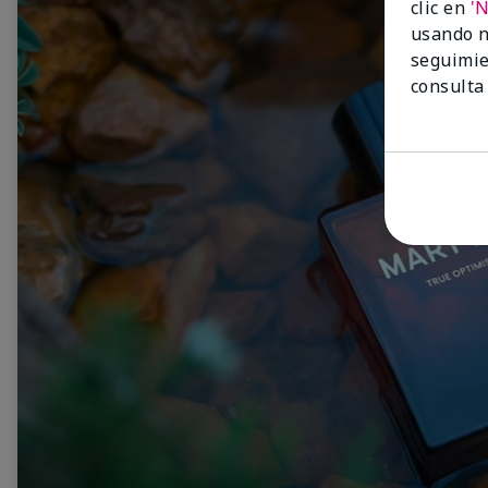
clic en
'
usando n
seguimie
consulta