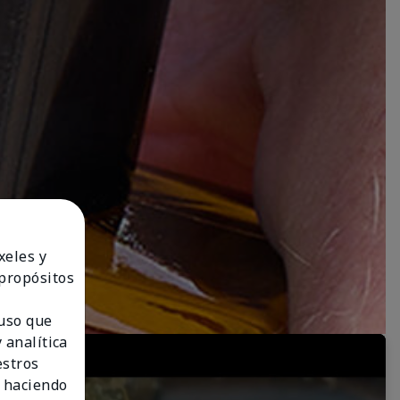
xeles y
 propósitos
 uso que
 analítica
estros
 haciendo