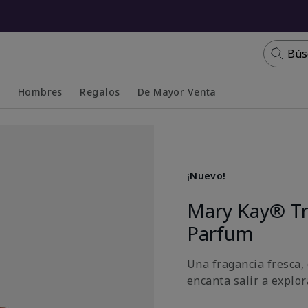
Bús
s
Hombres
Regalos
De Mayor Venta
Collapsed
Expanded
¡Nuevo!
Mary Kay® T
Parfum
Una fragancia fresca, 
encanta salir a explora