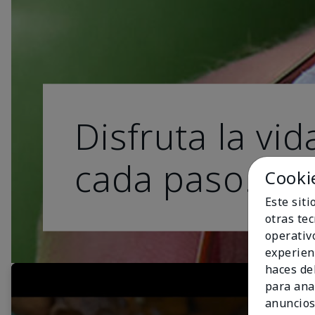
Disfruta la vid
cada paso.
Cooki
Este sit
otras te
operativ
experien
haces del
para ana
anuncios