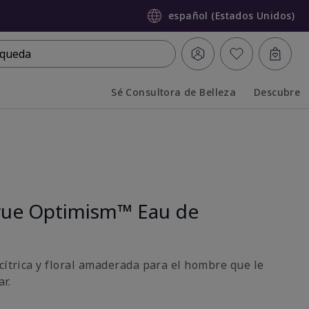
español (Estados Unidos)
queda
Sé Consultora de Belleza
Descubre
Collapsed
Expanded
rue Optimism™ Eau de
cítrica y floral amaderada para el hombre que le
r.