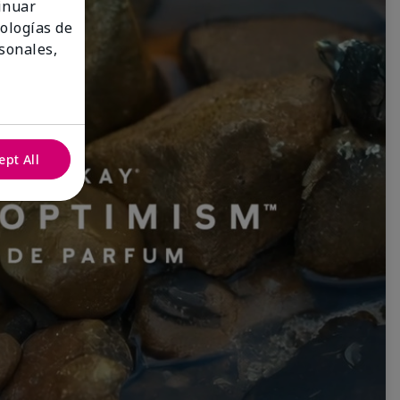
tinuar
nologías de
sonales,
ept All