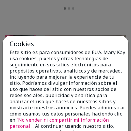
Cookies
Este sitio es para consumidores de EUA. Mary Kay
usa cookies, pixeles y otras tecnologías de
seguimiento en sus sitios electrónicos para
propósitos operativos, analíticos y de mercadeo,
incluyendo para mejorar la experiencia de tu
sitio. Podríamos divulgar información sobre el
OPINIONES
uso que haces del sitio con nuestros socios de
redes sociales, publicidad y analítica para
analizar el uso que haces de nuestros sitios y
mostrarte nuestros anuncios. Puedes administrar
4.7
cómo usamos tus datos personales haciendo clic
10 Reseñas
en
'No vender ni compartir mi información
personal'.
. Al continuar usando nuestro sitio,
Escribir Una Opinión