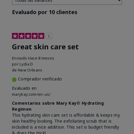
Evaluado por 10 clientes
5
Great skin care set
Enviado
Hace 8 meses
por
Lydia D
de
New Orleans
Comprador verificado
Evaluado en
marykay.com/en-us/
Comentarios sobre Mary Kay® Hydrating
Regimen
This hydrating skin care set is affordable & keeps my
skin healthy looking. The exfoliating scrub that is
included is a nice addition. This set is budget friendly
& does the trick!