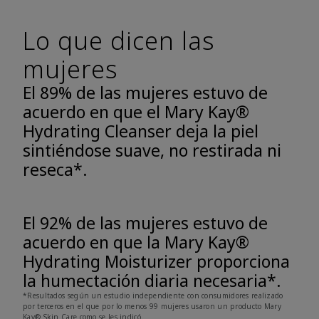
Lo que dicen las
mujeres
El 89% de las mujeres estuvo de
acuerdo en que el Mary Kay®
Hydrating Cleanser deja la piel
sintiéndose suave, no restirada ni
reseca*.
El 92% de las mujeres estuvo de
acuerdo en que la Mary Kay®
Hydrating Moisturizer proporciona
la humectación diaria necesaria*.
*Resultados según un estudio independiente con consumidores realizado
por terceros en el que por lo menos 99 mujeres usaron un producto Mary
Kay® Skin Care como se les indicó.