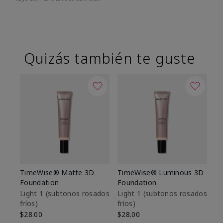
Quizás también te guste
TimeWise® Matte 3D
TimeWise® Luminous 3D
Sk
Foundation
Foundation
De
es
Light 1​ (subtonos rosados
Light 1​ (subtonos rosados
fríos)
fríos)
$9
$28.00
$28.00