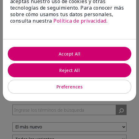
aceptas nuestro uso de cookies y otras
tecnologías de seguimiento. Para conocer más
sobre cómo usamos tus datos personales,
100%
consulta nuestra
Política de privacidad
.
de los encuestados recomendaría a un amigo.
5 estrellas
7
Accept All
4 estrellas
3
3 estrellas
0
Reject All
2 estrellas
0
1 estrella
0
Preferences