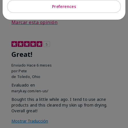
Preferences
3
0
Marcar esta opinión
5
Great!
Enviado
Hace 6 meses
por
Pete
de
Toledo, Ohio
Evaluado en
marykay.com/en-us/
Bought this a little while ago. I tend to use acne
products and this cleared my skin up from drying.
Overall great!
Mostrar Traducción