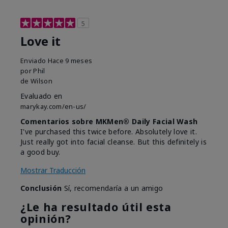
5
Love it
Enviado
Hace 9 meses
por
Phil
de
Wilson
Evaluado en
marykay.com/en-us/
Comentarios sobre MKMen® Daily Facial Wash
I've purchased this twice before. Absolutely love it.
Just really got into facial cleanse. But this definitely is
a good buy.
Mostrar Traducción
Conclusión
Sí, recomendaría a un amigo
¿Le ha resultado útil esta
opinión?