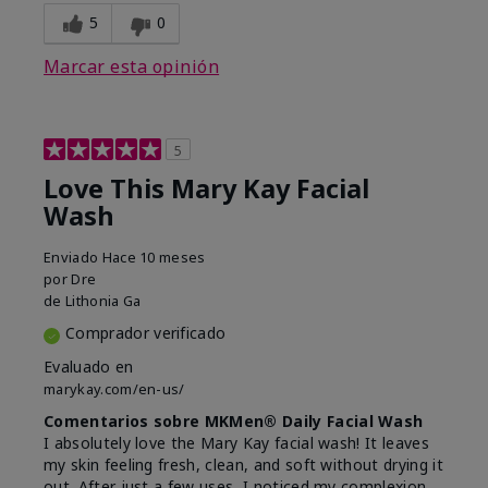
5
0
Marcar esta opinión
5
Love This Mary Kay Facial
Wash
Enviado
Hace 10 meses
por
Dre
de
Lithonia Ga
Comprador verificado
Evaluado en
marykay.com/en-us/
Comentarios sobre MKMen® Daily Facial Wash
I absolutely love the Mary Kay facial wash! It leaves
my skin feeling fresh, clean, and soft without drying it
out. After just a few uses, I noticed my complexion