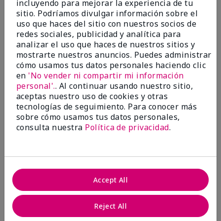
incluyendo para mejorar la experiencia de tu
5
sitio. Podríamos divulgar información sobre el
Satisfied
uso que haces del sitio con nuestros socios de
redes sociales, publicidad y analítica para
Enviado
Hace 3 meses
analizar el uso que haces de nuestros sitios y
por
Keyrone
mostrarte nuestros anuncios. Puedes administrar
de
LaBelle, FL
cómo usamos tus datos personales haciendo clic
Evaluado en
en
'No vender ni compartir mi información
marykay.com/en-us/
personal'.
. Al continuar usando nuestro sitio,
aceptas nuestro uso de cookies y otras
Since using MK products, my skin hasn't been as oily.
tecnologías de seguimiento. Para conocer más
I've received compliments that my complexion has
sobre cómo usamos tus datos personales,
improved, and most of all, my skin doesn't feel dry or
irritated after use. Moisturizers are usually hard to
consulta nuestra
Política de privacidad
.
come by, but this one is lightweight and not
overbearing or oily. Thank you so much, Mrs. Gaenelle
Tyre, for introducing me to these products!
Mostrar Traducción
Accept All
Conclusión
Sí, recomendaría a un amigo
Reject All
¿Le ha resultado útil esta
opinión?