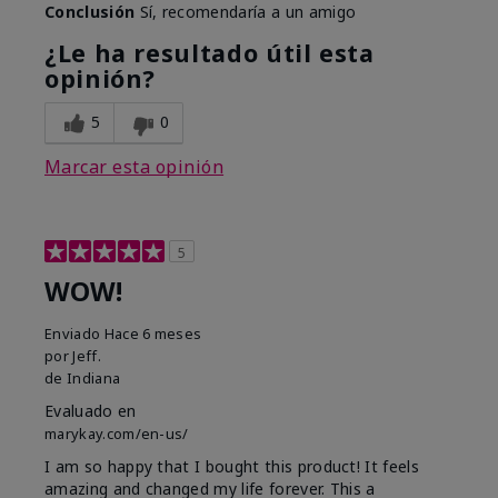
Conclusión
Sí, recomendaría a un amigo
¿Le ha resultado útil esta
opinión?
5
0
Marcar esta opinión
5
WOW!
Enviado
Hace 6 meses
por
Jeff.
de
Indiana
Evaluado en
marykay.com/en-us/
I am so happy that I bought this product! It feels
amazing and changed my life forever. This a