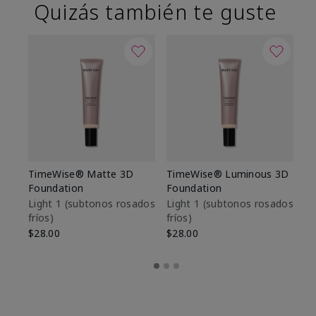
Quizás también te guste
TimeWise® Matte 3D
TimeWise® Luminous 3D
Sk
Foundation
Foundation
De
es
Light 1​ (subtonos rosados
Light 1​ (subtonos rosados
fríos)
fríos)
$9
$28.00
$28.00