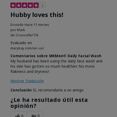
5
Hubby loves this!
Enviado
Hace 11 meses
por
Mark
de
Crossville/TN
Evaluado en
marykay.com/en-us/
Comentarios sobre MKMen® Daily Facial Wash
My husband has been using the daily face wash and
his skin has gotten so much healthier. No more
flakiness and dryness!
Mostrar Traducción
Conclusión
Sí, recomendaría a un amigo
¿Le ha resultado útil esta
opinión?
6
0