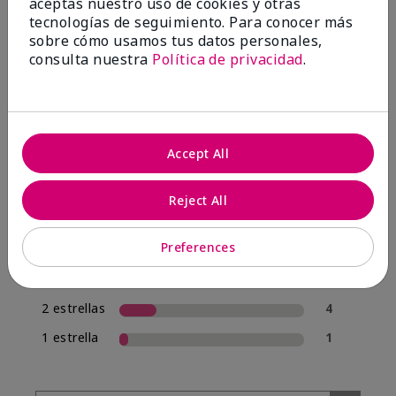
aceptas nuestro uso de cookies y otras
tecnologías de seguimiento. Para conocer más
sobre cómo usamos tus datos personales,
4.0
consulta nuestra
Política de privacidad
.
20 Reseñas
Escribir Una Opinión
Accept All
70%
de los encuestados recomendaría a un amigo.
Reject All
5 estrellas
12
Preferences
4 estrellas
1
3 estrellas
2
2 estrellas
4
1 estrella
1