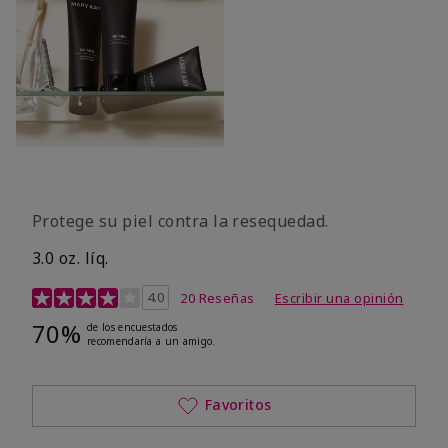
Protege su piel contra la resequedad.
3.0 oz. líq.
Calificación de clientes de 3,7 de 5
4.0
20 Reseñas
Escribir una opinión
70%
de los encuestados
recomendaría a un amigo.
Favoritos