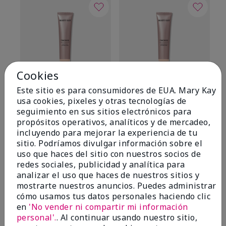
Cookies
Este sitio es para consumidores de EUA. Mary Kay
TimeWise® Matte 3D
TimeWise® Luminous 3D
Sk
usa cookies, pixeles y otras tecnologías de
Foundation
Foundation
De
seguimiento en sus sitios electrónicos para
es
Light 1​ (subtonos rosados
Light 1​ (subtonos rosados
propósitos operativos, analíticos y de mercadeo,
fríos)
fríos)
$9
incluyendo para mejorar la experiencia de tu
$28.00
$28.00
sitio. Podríamos divulgar información sobre el
uso que haces del sitio con nuestros socios de
redes sociales, publicidad y analítica para
analizar el uso que haces de nuestros sitios y
mostrarte nuestros anuncios. Puedes administrar
cómo usamos tus datos personales haciendo clic
en
'No vender ni compartir mi información
OPINIONES
personal'.
. Al continuar usando nuestro sitio,