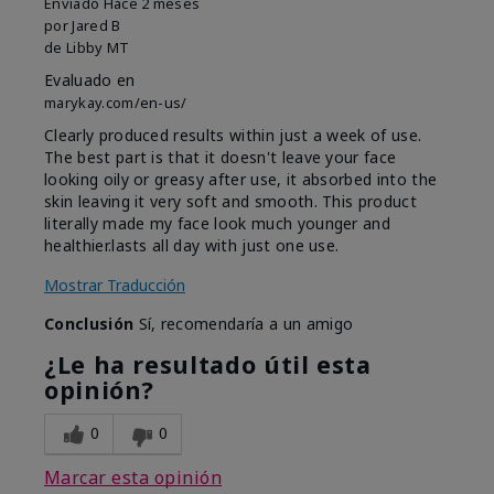
Enviado
Hace 2 meses
por
Jared B
de
Libby MT
Evaluado en
marykay.com/en-us/
Clearly produced results within just a week of use.
The best part is that it doesn't leave your face
looking oily or greasy after use, it absorbed into the
skin leaving it very soft and smooth. This product
literally made my face look much younger and
healthier.lasts all day with just one use.
Mostrar Traducción
Conclusión
Sí, recomendaría a un amigo
¿Le ha resultado útil esta
opinión?
0
0
Marcar esta opinión