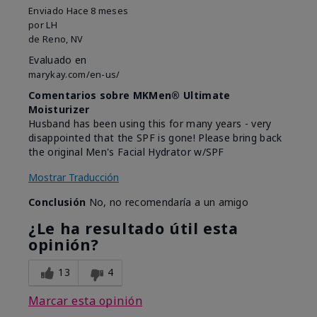
Enviado
Hace 8 meses
por
LH
de
Reno, NV
Evaluado en
marykay.com/en-us/
Comentarios sobre MKMen® Ultimate
Moisturizer
Husband has been using this for many years - very
disappointed that the SPF is gone! Please bring back
the original Men's Facial Hydrator w/SPF
Mostrar Traducción
Conclusión
No, no recomendaría a un amigo
¿Le ha resultado útil esta
opinión?
13
4
Marcar esta opinión