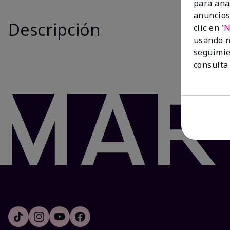
para ana
Is New
anuncios
Descripción
El juego
Whi
clic en
'
cualquier mo
usando n
labios resec
seguimie
consulta