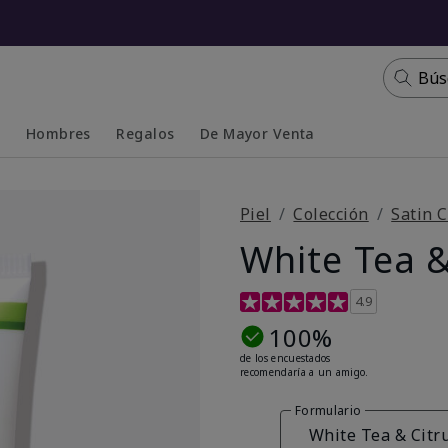
Bús
s
Hombres
Regalos
De Mayor Venta
Collapsed
Expanded
Piel
Colección
Satin C
White Tea &
Calificación de clientes de 4
4.9
100%
de los encuestados
recomendaría a un amigo.
Formulario
White Tea & Citr