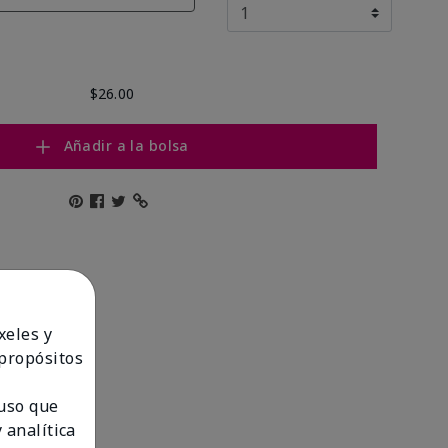
$26.00
Añadir a la bolsa
xeles y
 propósitos
 uso que
 analítica