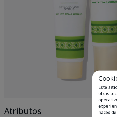
Cooki
Este sit
otras te
operativ
experien
Atributos
Produc
haces del