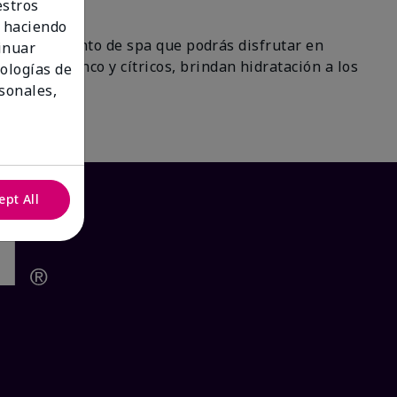
estros
 haciendo
 un tratamiento de spa que podrás disfrutar en
tinuar
 de té blanco y cítricos, brindan hidratación a los
nologías de
ra!
sonales,
ept All