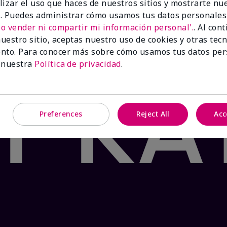
lizar el uso que haces de nuestros sitios y mostrarte nu
 Product: false
. Puedes administrar cómo usamos tus datos personales
®
te Tea & Citrus Satin Lips
lleva tus labios al paraíso con
No vender ni compartir mi información personal'.
. Al con
mento. Formulado con manteca de karité y el fresco sabor
uestro sitio, aceptas nuestro uso de cookies y otras tec
os y agrietados en dos pasos sencillos. ¡Tu oasis te espe
nto. Para conocer más sobre cómo usamos tus datos per
 nuestra
Política de privacidad
.
Preferences
Reject All
Acc