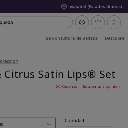
español (Estados Unidos)
queda
Sé Consultora de Belleza
Descubre
Collapsed
Expanded
olección
 Citrus Satin Lips® Set
,7 de 5
50 Reseñas
Escribir una opinión
Cantidad
us