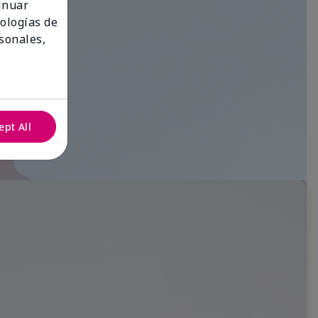
tinuar
nologías de
sonales,
ept All