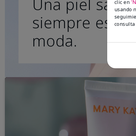
Una piel sana
clic en
'
usando n
siempre está 
seguimie
consulta
moda.