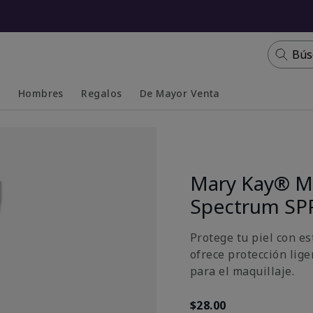
Bús
s
Hombres
Regalos
De Mayor Venta
Collapsed
Expanded
Mary Kay® Mi
Spectrum SP
Protege tu piel con e
ofrece protección lige
para el maquillaje.
$28.00