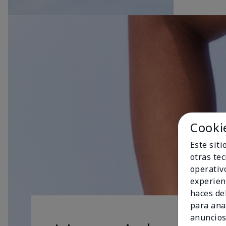
Cooki
Este sit
otras te
operativ
experien
haces del
para ana
anuncios