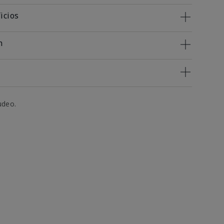
icios
n
udeo.