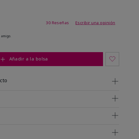
 de 5 de 5
30 Reseñas
Escribir una opinión
 amigo.
Añadir a la bolsa
cto