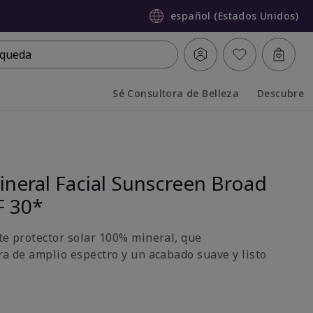
español (Estados Unidos)
queda
Sé Consultora de Belleza
Descubre
Collapsed
Expanded
neral Facial Sunscreen Broad
F 30*
ste protector solar 100% mineral, que
ra de amplio espectro y un acabado suave y listo