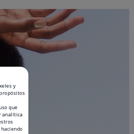
xeles y
 propósitos
 uso que
 analítica
estros
 haciendo