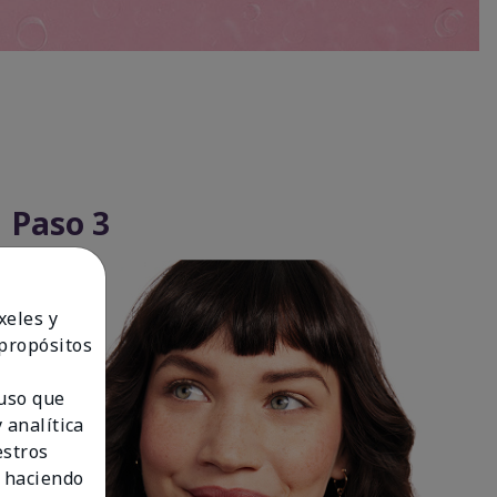
Paso 3
xeles y
 propósitos
 uso que
 analítica
estros
 haciendo