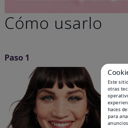
Cómo usarlo
Paso 1
Cooki
Este sit
otras te
operativ
experien
haces del
para ana
anuncios