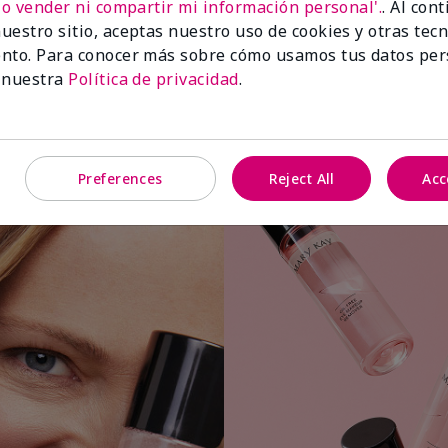
No vender ni compartir mi información personal'.
. Al con
uestro sitio, aceptas nuestro uso de cookies y otras tec
nto. Para conocer más sobre cómo usamos tus datos per
 nuestra
Política de privacidad
.
Aplica una pequeña cantidad a una
bolita o almohadilla de algodón.
Preferences
Reject All
Acc