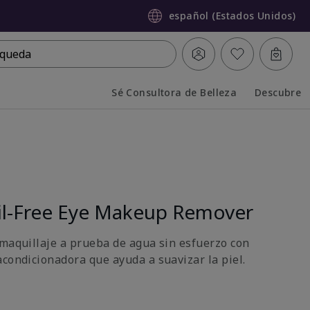
español (Estados Unidos)
queda
Sé Consultora de Belleza
Descubre
Collapsed
Expanded
l-Free Eye Makeup Remover
 maquillaje a prueba de agua sin esfuerzo con
acondicionadora que ayuda a suavizar la piel.