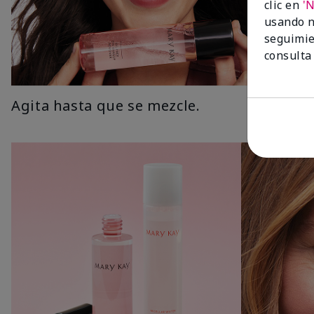
clic en
'
usando n
seguimie
consulta
Agita hasta que se mezcle.