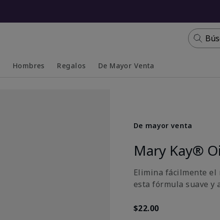
Bús
s
Hombres
Regalos
De Mayor Venta
Collapsed
Expanded
De mayor venta
Mary Kay® Oi
Elimina fácilmente el
esta fórmula suave y 
$22.00