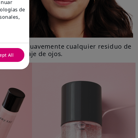
tinuar
nologías de
sonales,
Limpia suavemente cualquier residuo de
maquillaje de ojos.
ept All