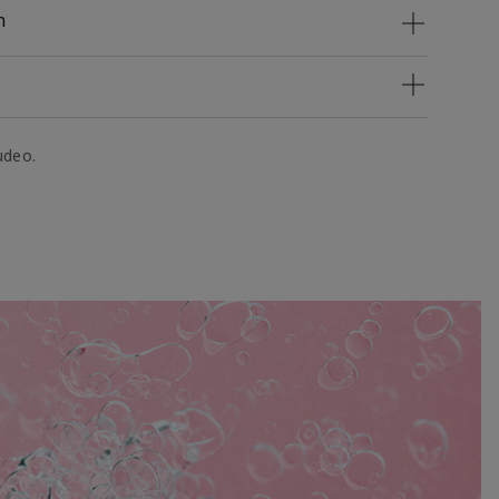
n
udeo.