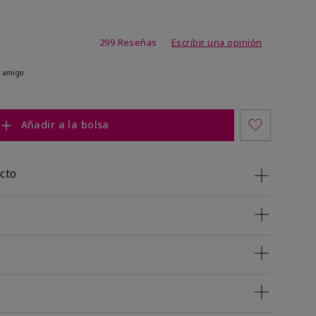
de 4,8 de 5
299 Reseñas
Escribir una opinión
 amigo.
Añadir a la bolsa
cto