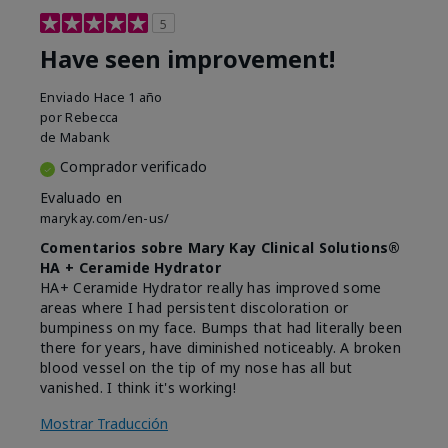
5
Have seen improvement!
Enviado
Hace 1 año
por
Rebecca
de
Mabank
Comprador verificado
Evaluado en
marykay.com/en-us/
Comentarios sobre Mary Kay Clinical Solutions®
HA + Ceramide Hydrator
HA+ Ceramide Hydrator really has improved some
areas where I had persistent discoloration or
bumpiness on my face. Bumps that had literally been
there for years, have diminished noticeably. A broken
blood vessel on the tip of my nose has all but
vanished. I think it's working!
Mostrar Traducción