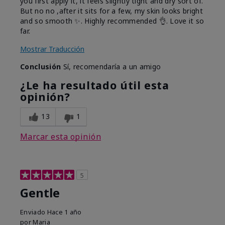
you first apply it, it feels slightly tight and dry sort of.
But no no ,after it sits for a few, my skin looks bright
and so smooth ✨️. Highly recommended 👌. Love it so
far.
Mostrar Traducción
Conclusión
Sí, recomendaría a un amigo
¿Le ha resultado útil esta
opinión?
13
1
Marcar esta opinión
5
Gentle
Enviado
Hace 1 año
por
Maria