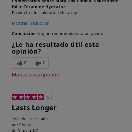
Comentarios sobre Mary Kay Clinical Solutions®
HA + Ceramide Hydrator
Product didn't absorb- felt tacky
Mostrar Traducción
Conclusión
No, no recomendaría a un amigo
¿Le ha resultado útil esta
opinión?
8
2
Marcar esta opinión
5
Lasts Longer
Enviado
Hace 1 año
por
Sheryl
de
Denver, NC