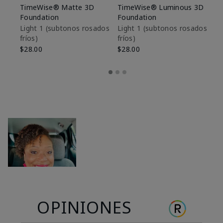
TimeWise® Matte 3D
TimeWise® Luminous 3D
Sk
Foundation
Foundation
De
es
Light 1​ (subtonos rosados
Light 1​ (subtonos rosados
fríos)
fríos)
$9
$28.00
$28.00
OPINIONES