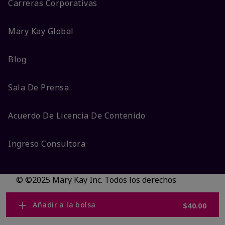
Carreras Corporativas
Mary Kay Global
Blog
Sala De Prensa
Acuerdo De Licencia De Contenido
Ingreso Consultora
© ©2025 Mary Kay Inc. Todos los derechos
reservados.
No vender/Preferencias de cookies
Añadir a la bolsa
$40.00
Código DSA/Queja al Código
Términos
Privacidad
Transparencia en CA
Accesibilidad
Cambiar país