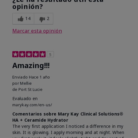
opinión?
14
2
Marcar esta opinión
5
Amazing!!!
Enviado
Hace 1 año
por
Mellie
de
Port St Lucie
Evaluado en
marykay.com/en-us/
Comentarios sobre Mary Kay Clinical Solutions®
HA + Ceramide Hydrator
The very first application I noticed a difference in my
skin. It is glowing. I apply morning and at night. When