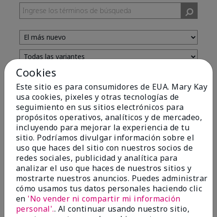
Cookies
Evaluado por 13 clientes
Este sitio es para consumidores de EUA. Mary Kay
usa cookies, pixeles y otras tecnologías de
seguimiento en sus sitios electrónicos para
5
propósitos operativos, analíticos y de mercadeo,
incluyendo para mejorar la experiencia de tu
Yeh! I really works
sitio. Podríamos divulgar información sobre el
uso que haces del sitio con nuestros socios de
Enviado
Hace 4 meses
redes sociales, publicidad y analítica para
por
Char
analizar el uso que haces de nuestros sitios y
de
Detroit, Mi
mostrarte nuestros anuncios. Puedes administrar
Evaluado en
cómo usamos tus datos personales haciendo clic
marykay.com/en-us/
en
'No vender ni compartir mi información
I ski all winter and since adding this to my progam
personal'.
. Al continuar usando nuestro sitio,