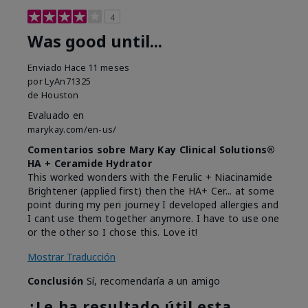
4
Was good until...
Enviado
Hace 11 meses
por
LyAn71325
de
Houston
Evaluado en
marykay.com/en-us/
Comentarios sobre Mary Kay Clinical Solutions®
HA + Ceramide Hydrator
This worked wonders with the Ferulic + Niacinamide
Brightener (applied first) then the HA+ Cer... at some
point during my peri journey I developed allergies and
I cant use them together anymore. I have to use one
or the other so I chose this. Love it!
Mostrar Traducción
Conclusión
Sí, recomendaría a un amigo
¿Le ha resultado útil esta