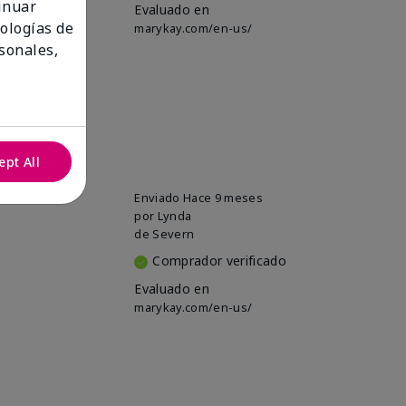
tinuar
Evaluado en
nologías de
marykay.com/en-us/
sonales,
ept All
Enviado
Hace 9 meses
por
Lynda
de
Severn
Comprador verificado
Evaluado en
marykay.com/en-us/