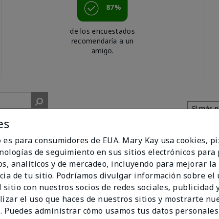
87%
de los encuestados
recomendaría a un
amigo.
es
io es para consumidores de EUA. Mary Kay usa cookies, pi
cnologías de seguimiento en sus sitios electrónicos para
os, analíticos y de mercadeo, incluyendo para mejorar la
cia de tu sitio. Podríamos divulgar información sobre el
 sitio con nuestros socios de redes sociales, publicidad y
cent. I get compliments all of the time when I walk past people w
lizar el uso que haces de nuestros sitios y mostrarte nu
. Puedes administrar cómo usamos tus datos personales