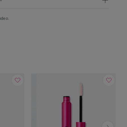
udeo.