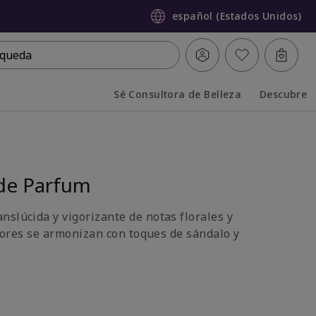
español (Estados Unidos)
queda
Sé Consultora de Belleza
Descubre
Collapsed
Expanded
de Parfum
nslúcida y vigorizante de notas florales y
 flores se armonizan con toques de sándalo y