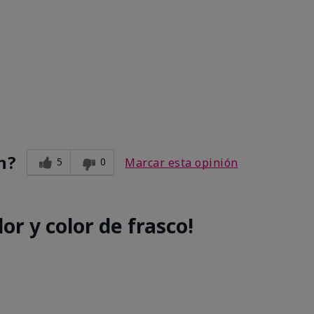
e
n?
5
0
Marcar esta opinión
or y color de frasco!