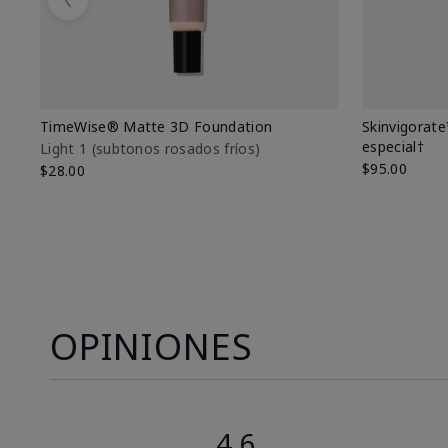
Previous
TimeWise® Matte 3D Foundation
Skinvigorate
especial†
Light 1​ (subtonos rosados fríos)
$95.00
$28.00
OPINIONES
4.6