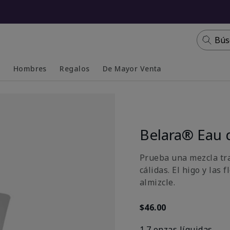
Bús
s
Hombres
Regalos
De Mayor Venta
Collapsed
Expanded
Belara® Eau 
Prueba una mezcla tra
cálidas. El higo y las
almizcle.
$46.00
1.7 onzas líquidas