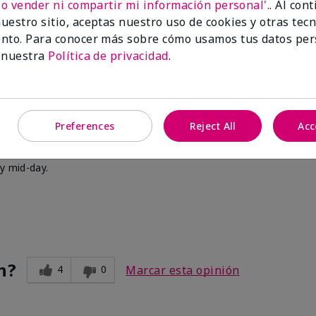
No vender ni compartir mi información personal'.
. Al con
uestro sitio, aceptas nuestro uso de cookies y otras tec
nto. Para conocer más sobre cómo usamos tus datos per
 nuestra
Política de privacidad
.
n?
3
0
Marcar esta opinión
't last long
Preferences
Reject All
Acc
by mid-day.
n?
4
0
Marcar esta opinión