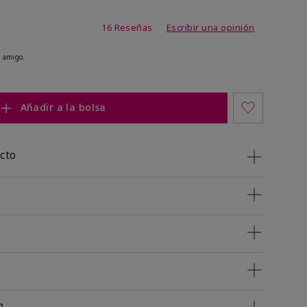
de 4,5 de 5
16 Reseñas
Escribir una opinión
 amigo.
Añadir a la bolsa
cto
n