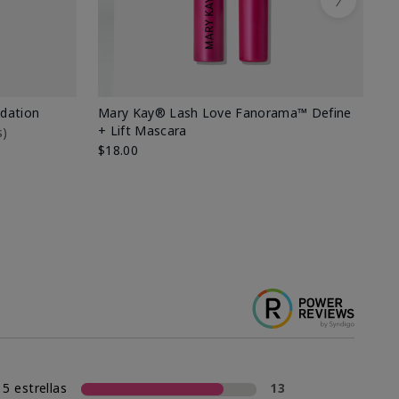
Next
dation
Mary Kay® Lash Love Fanorama™ Define
Ma
+ Lift Mascara
s)
Ki
$18.00
$2
5 estrellas
13